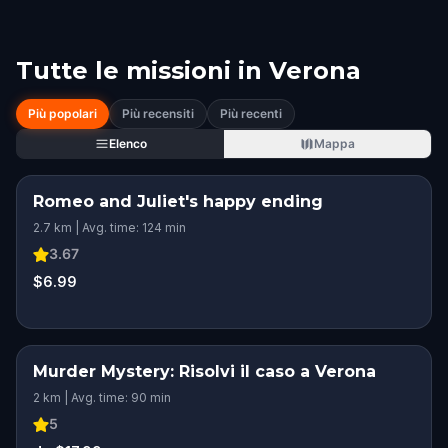
Tutte le missioni in
Verona
Più popolari
Più recensiti
Più recenti
Elenco
Mappa
Romeo and Juliet's happy ending
2.7 km | Avg. time: 124 min
3.67
$6.99
Murder Mystery: Risolvi il caso a Verona
2 km | Avg. time: 90 min
5