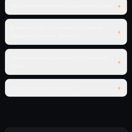
+
Devo prenotare un orario o seguire una guida?
Il Vancouver, BC Exploration Pass include
+
l'ingresso a musei o attrazioni?
Posso regalare il Vancouver, BC Exploration
+
Pass?
+
Posso ricevere un rimborso?