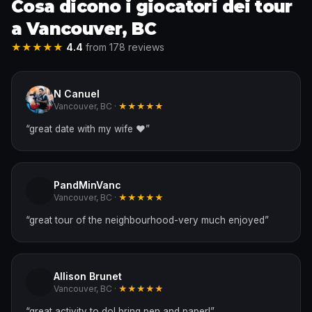
Cosa dicono i giocatori dei tour
a Vancouver, BC
★★★★★
4.4
from 178 reviews
N Canuel
Vancouver, BC ·
★★★★★
“
great date with my wife ❤️
”
PandMinVanc
Vancouver, BC ·
★★★★★
“
great tour of the neighbourhood-very much enjoyed
”
Allison Brunet
Vancouver, BC ·
★★★★★
“
great activity to do! bring pen and paper!
”