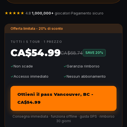
★★★★★
4.8
·
1,000,000+
giocatori
·
Pagamento sicuro
Offerta limitata - 20% di sconto
TUTTI I 5 TOUR · 1 PREZZO
CA$54.99
CA$68.74
SAVE
20
%
✓
Non scade
✓
Garanzia rimborso
✓
Accesso immediato
✓
Nessun abbonamento
Ottieni il pass Vancouver, BC -
CA$54.99
Consegna immediata · funziona offline · guida GPS · rimborso
30 giorni