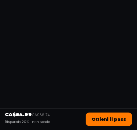
CA$54.99
CA$68.74
Ottieni il pass
Risparmia 20% ·
non scade