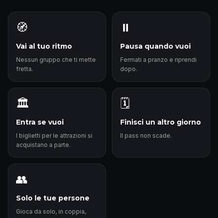
🧭
⏸️
Vai al tuo ritmo
Pausa quando vuoi
Nessun gruppo che ti mette
Fermati a pranzo e riprendi
fretta.
dopo.
🏛️
🗓️
Entra se vuoi
Finisci un altro giorno
I biglietti per le attrazioni si
Il pass non scade.
acquistano a parte.
👥
Solo le tue persone
Gioca da solo, in coppia,