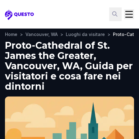
Questo
Home
>
Vancouver, WA
>
Luoghi da visitare
>
Proto-Cathe
Proto-Cathedral of St.
James the Greater,
Vancouver, WA, Guida per
visitatori e cosa fare nei
dintorni