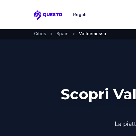
Regali
Questo
Cities
>
Spain
>
Valldemossa
Scopri Va
La piat