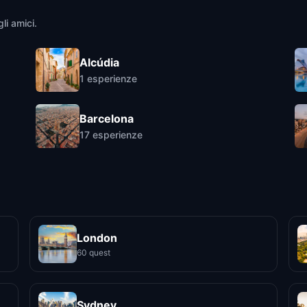
li amici.
Alcúdia
1
esperienze
Barcelona
17
esperienze
London
60 quest
Sydney