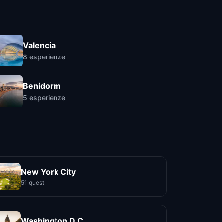
Valencia
8
esperienze
Benidorm
5
esperienze
New York City
51 quest
Washington D.C.