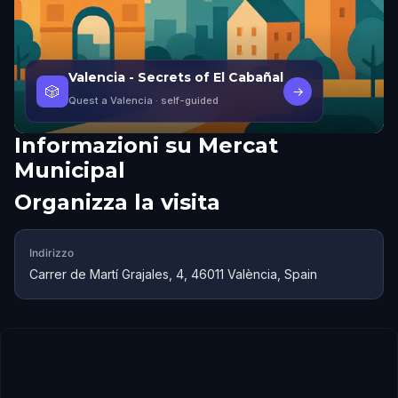
Valencia - Secrets of El Cabañal
🎲
→
Quest a Valencia
· self-guided
Informazioni su
Mercat
Municipal
Organizza la visita
Indirizzo
Carrer de Martí Grajales, 4, 46011 València, Spain