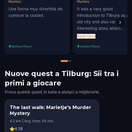
Mystery
Mystery
Una forma muy divertida de
It was a very good
conocer la ciudad.
introduction to Tilburg as an
old city and also very
interesting story which
makes you motivated to
Read more
know more about it. Some o
Verified Player
Verified Player
the puzzles were a bit
difficult but I like that.
Because it made me to
challenge myself. Generally I
Nuove quest a Tilburg: Sii tra i
recommend it.
primi a giocare
Prova queste quest in beta e aiutaci a migliorarle.
The last walk: Marietje's Murder
Mystery
4.2 km | Avg. time: 94 min
4.18