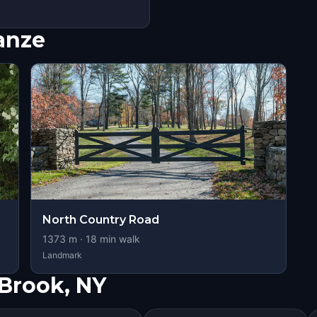
nanze
North Country Road
1373
m ·
18
min walk
Landmark
 Brook, NY