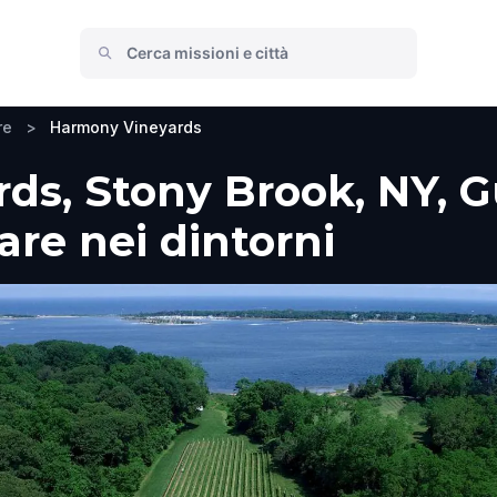
re
>
Harmony Vineyards
s, Stony Brook, NY, G
fare nei dintorni