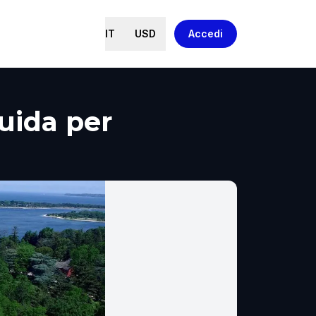
IT
USD
Accedi
uida per