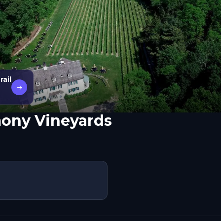
ail
→
ony Vineyards