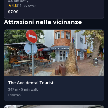
0.0
km away
★
4.8
(
11
reviews
)
$7.99
Attrazioni nelle vicinanze
The Accidental Tourist
347
m ·
5
min walk
Landmark