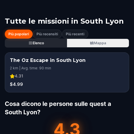
Tutte le missioni in
South Lyon
Più popolari
Più recensiti
Più recenti
Elenco
Mappa
The Oz Escape in South Lyon
2 km | Avg. time: 90 min
4.31
$4.99
Cosa dicono le persone sulle quest a
South Lyon?
4.3