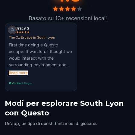
Basato su 13+ recensioni locali
Tracy S
The Oz Escape in South Lyon
First time doing a Questo
escape. It was fun. I thought we
would interact with the
surrounding environment and
have to locate specific locations.
Read more
I wish the songs played as we
Verified Player
were walking to the next
location. Overall, we had a good
time.
Modi per esplorare South Lyon
con Questo
Un'app, un tipo di quest: tanti modi di giocarci.