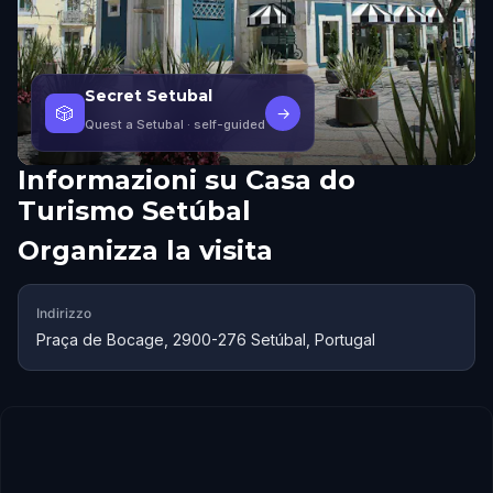
Secret Setubal
🎲
→
Quest a Setubal
· self-guided
Informazioni su
Casa do
Turismo Setúbal
Organizza la visita
Indirizzo
Praça de Bocage, 2900-276 Setúbal, Portugal