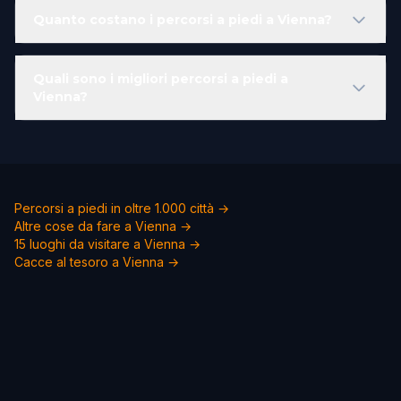
Quanto costano i percorsi a piedi a Vienna?
Quali sono i migliori percorsi a piedi a
Vienna?
Percorsi a piedi in oltre 1.000 città →
Altre cose da fare a Vienna →
15 luoghi da visitare a Vienna →
Cacce al tesoro a Vienna →