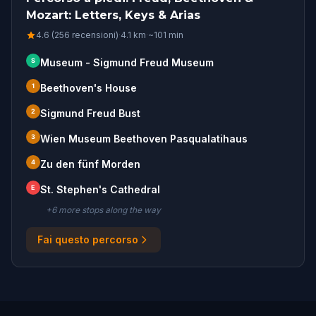
Mozart: Letters, Keys & Arias
4.6 (256 recensioni)
·
4.1
km
·
~
101
min
S
Museum - Sigmund Freud Museum
1
Beethoven's House
2
Sigmund Freud Bust
3
Wien Museum Beethoven Pasqualatihaus
4
Zu den fünf Morden
E
St. Stephen's Cathedral
+
6
more stop
s
along the way
Fai questo percorso