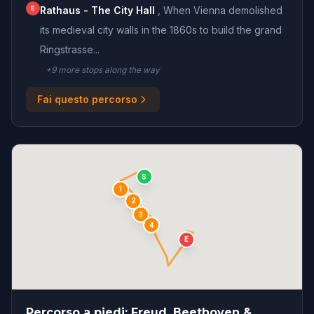
E
Rathaus - The City Hall
,
When Vienna demolished
its medieval city walls in the 1860s to build the grand
Ringstrasse...
+
9
more stop
s
along the way
Fai questo percorso
S
1
2
3
4
E
Percorso a piedi: Freud, Beethoven &