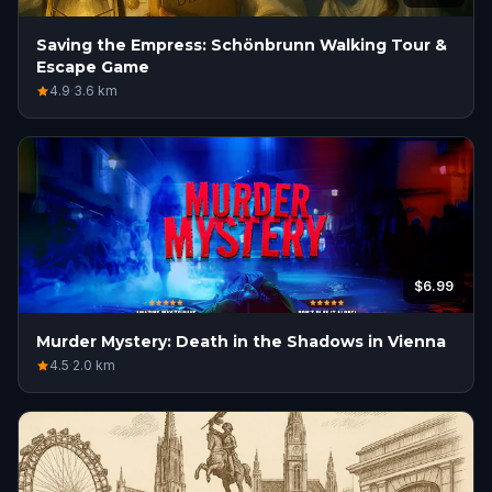
Saving the Empress: Schönbrunn Walking Tour &
Escape Game
4.9
·
3.6
km
$6.99
Murder Mystery: Death in the Shadows in Vienna
4.5
·
2.0
km