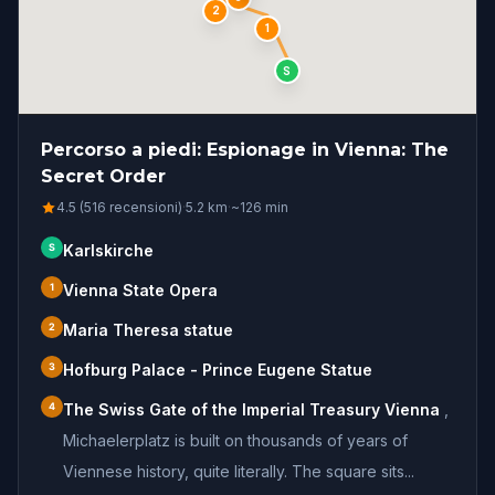
2
1
S
Percorso a piedi: Espionage in Vienna: The
Secret Order
4.5 (516 recensioni)
·
5.2
km
·
~
126
min
S
Karlskirche
1
Vienna State Opera
2
Maria Theresa statue
3
Hofburg Palace - Prince Eugene Statue
4
The Swiss Gate of the Imperial Treasury Vienna
,
Michaelerplatz is built on thousands of years of
Viennese history, quite literally. The square sits...