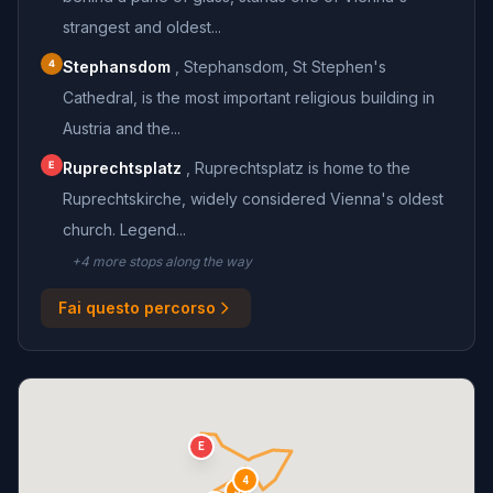
strangest and oldest...
4
Stephansdom
,
Stephansdom, St Stephen's
Cathedral, is the most important religious building in
Austria and the...
E
Ruprechtsplatz
,
Ruprechtsplatz is home to the
Ruprechtskirche, widely considered Vienna's oldest
church. Legend...
+
4
more stop
s
along the way
Fai questo percorso
E
4
3