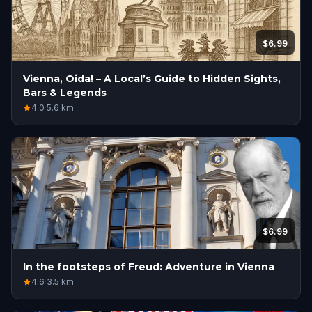
$6.99
Vienna, Oida! – A Local’s Guide to Hidden Sights,
Bars & Legends
4.0
·
5.6
km
$6.99
In the footsteps of Freud: Adventure in Vienna
4.6
·
3.5
km