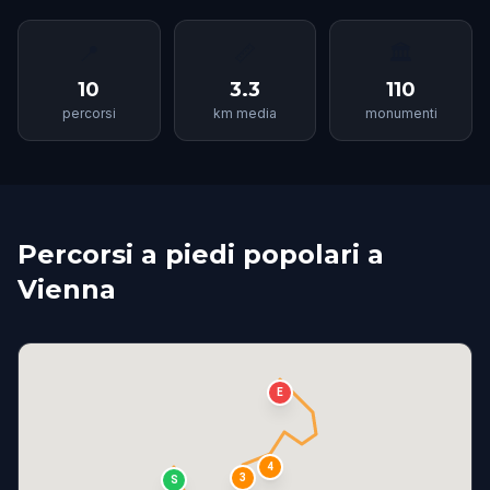
📍
📏
🏛
10
3.3
110
percorsi
km media
monumenti
Percorsi a piedi popolari a
Vienna
E
4
3
S