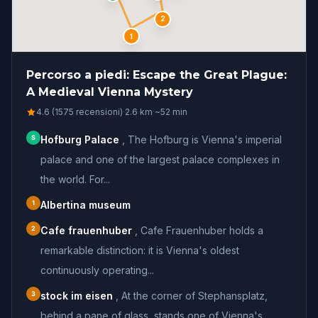
2
1
Percorso a piedi: Escape the Great Plague:
A Medieval Vienna Mystery
4.6 (1575 recensioni)
·
2.6
km
·
~
52
min
S
Hofburg Palace
,
The Hofburg is Vienna's imperial
palace and one of the largest palace complexes in
the world. For...
1
Albertina museum
2
Cafe frauenhuber
,
Cafe Frauenhuber holds a
remarkable distinction: it is Vienna's oldest
continuously operating...
3
stock im eisen
,
At the corner of Stephansplatz,
behind a pane of glass, stands one of Vienna's