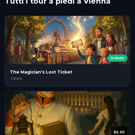
Tutti i tour a piedi a Vienna
Gratuito
The Magician's Lost Ticket
·
1.4
km
$9.99