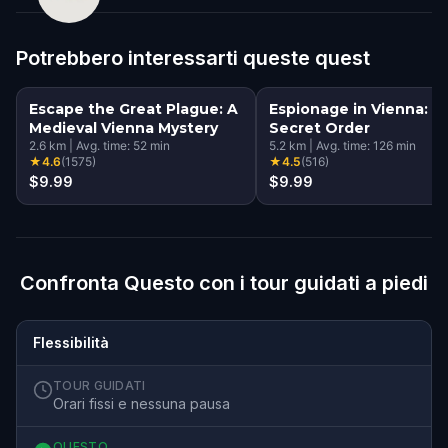
Potrebbero interessarti queste quest
Escape the Great Plague: A
Espionage in Vienna: T
Medieval Vienna Mystery
Secret Order
2.6
km
|
Avg. time:
52
min
5.2
km
|
Avg. time:
126
min
★
4.6
(
1575
)
★
4.5
(
516
)
$9.99
$9.99
Confronta Questo con i tour guidati a piedi
Flessibilità
TOUR GUIDATI
Orari fissi e nessuna pausa
QUESTO