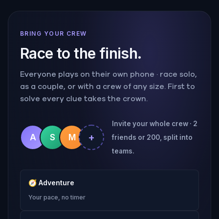
BRING YOUR CREW
Race to the finish.
Everyone plays on their own phone · race solo,
as a couple, or with a crew of any size. First to
solve every clue takes the crown.
Invite your whole crew · 2
+
A
S
M
friends or 200, split into
teams.
🧭
Adventure
Your pace, no timer