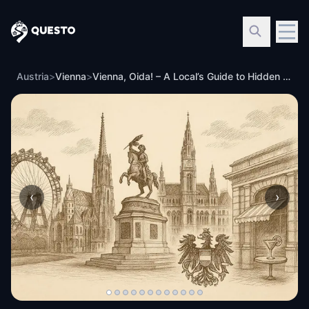
Questo
Austria
>
Vienna
>
Vienna, Oida! – A Local’s Guide to Hidden Sights, Bars & Legends
‹
›