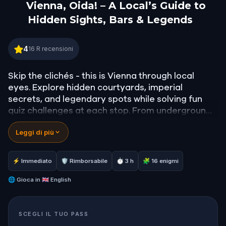
Vienna, Oida! – A Local’s Guide to
Hidden Sights, Bars & Legends
Vienna, Oida! – A Local’s Guide to Hidden Sights, 
4
16
R recensioni
Skip the clichés - this is Vienna through local
eyes. Explore hidden courtyards, imperial
secrets, and legendary spots while solving fun
quiz challenges at each stop. From underground
scandals to forgotten monuments, test your skills
Leggi di più
and uncover the city's raw, unfiltered history.
Sightseeing while discovering the Viennese way!
⚡ Immediato
🛡 Rimborsabile
⏱ 3 h
🧩 16 enigmi
🌐
Gioca in
🇬🇧 English
SCEGLI IL TUO PASS