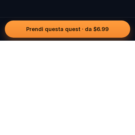
Prendi questa quest
·
da $6.99
Questo
In un mondo sempre più digitale,
Questo ti riporta a ciò che è reale. Le
nostre quest ti invitano a uscire,
connetterti con le persone e creare
ricordi indimenticabili – una città alla
volta. Ogni esperienza nasce da una