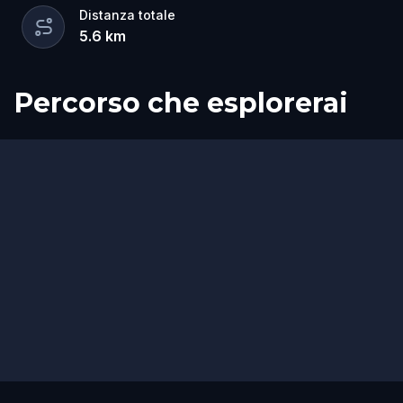
Distanza totale
5.6
km
Percorso che esplorerai
Inizio
Fine