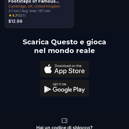
Footsteps of Famous
Alumni Walking Tour &
Cambridge, UK
, United Kingdom
3.1
km
|
Avg. time:
167
min
Escape Game
★
4.7
(
631
)
$12.99
Scarica Questo e gioca
nel mondo reale
Hai un codice di sblocco?