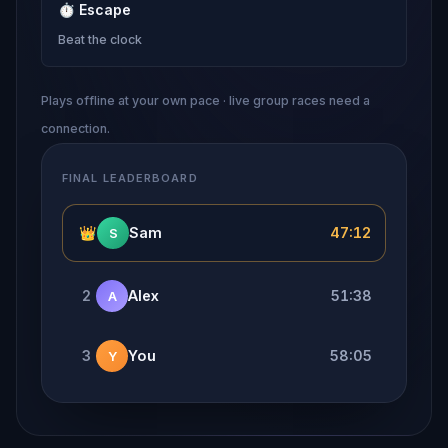
⏱
Escape
Beat the clock
Plays offline at your own pace · live group races need a
connection.
FINAL LEADERBOARD
👑
Sam
47:12
S
2
Alex
51:38
A
3
You
58:05
Y