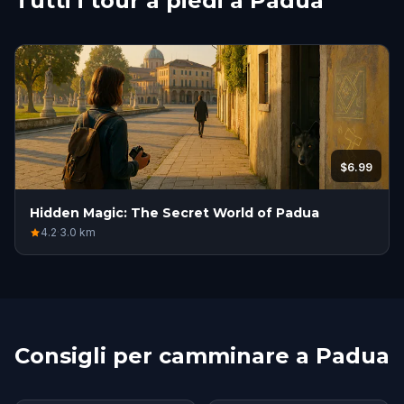
Tutti i tour a piedi a Padua
$6.99
Hidden Magic: The Secret World of Padua
4.2
·
3.0
km
Consigli per camminare a Padua