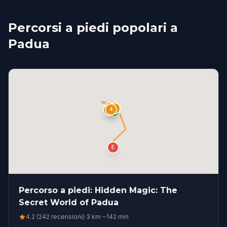
Percorsi a piedi popolari a
Padua
2
1
4
3
S
E
Percorso a piedi: Hidden Magic: The
Secret World of Padua
4.2 (242 recensioni)
·
3
km
·
~
142
min