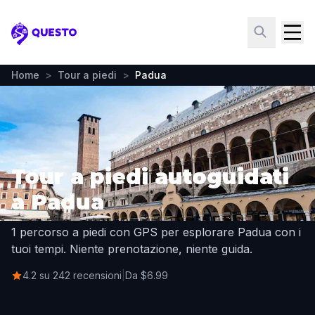
Questo
Home
>
Tour a piedi
>
Padua
Tour a piedi autoguidati
a Padua
1 percorso a piedi con GPS per esplorare Padua con i
tuoi tempi. Niente prenotazione, niente guida.
4.2 su 242 recensioni
|
Da $6.99