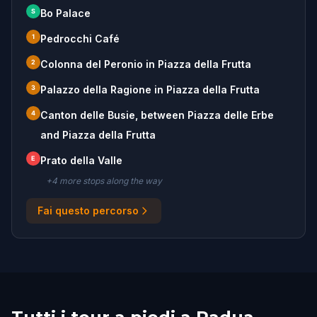
S
Bo Palace
1
Pedrocchi Café
2
Colonna del Peronio in Piazza della Frutta
3
Palazzo della Ragione in Piazza della Frutta
4
Canton delle Busie, between Piazza delle Erbe
and Piazza della Frutta
E
Prato della Valle
+
4
more stop
s
along the way
Fai questo percorso