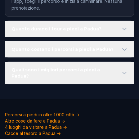
l'app, scegli il percorso e inizia a camminare. Nessuna
prenotazione.
Quanto durano i tour a piedi a Padua?
Quanto costano i percorsi a piedi a Padua?
Quali sono i migliori percorsi a piedi a
Padua?
Percorsi a piedi in oltre 1.000 città →
Altre cose da fare a Padua →
4 luoghi da visitare a Padua →
Cacce al tesoro a Padua →