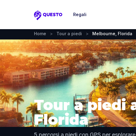
Regali
Questo
Home
>
Tour a piedi
>
Melbourne, Florida
Tour a piedi
Florida
5 percorsi a piedi con GPS per esplorare