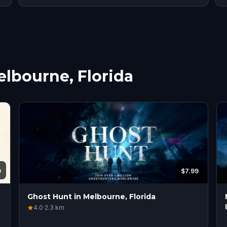
Melbourne, Florida
9
$7.99
Ghost Hunt in Melbourne, Florida
4.0
·
2.3
km
·