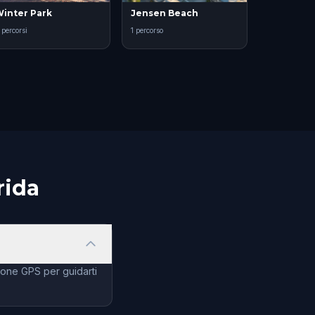
inter Park
Jensen Beach
 percorsi
1 percorso
rida
ione GPS per guidarti