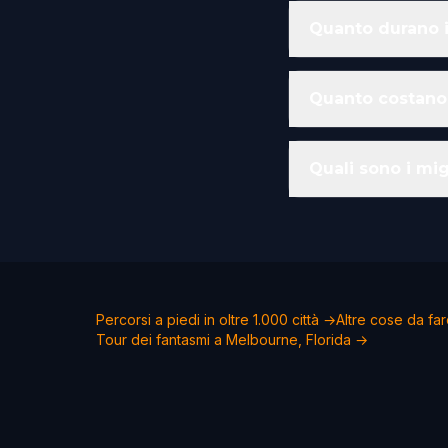
Quanto durano i
Quanto costano 
Quali sono i mig
Percorsi a piedi in oltre 1.000 città →
Altre cose da fa
Tour dei fantasmi a Melbourne, Florida →