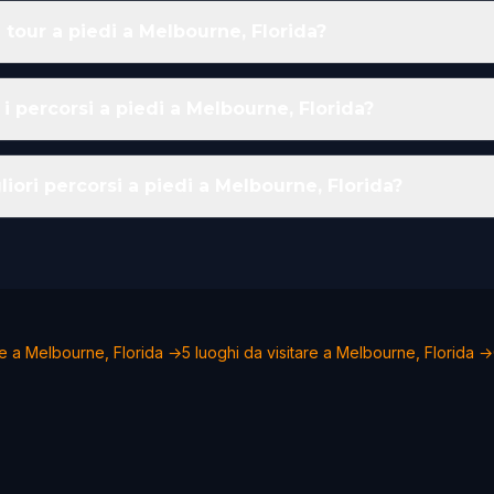
 tour a piedi a Melbourne, Florida?
i percorsi a piedi a Melbourne, Florida?
liori percorsi a piedi a Melbourne, Florida?
re a Melbourne, Florida →
5 luoghi da visitare a Melbourne, Florida →