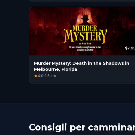
$7.9
Murder Mystery: Death in the Shadows in
Melbourne, Florida
4.0
·
2.6
km
Consigli per camminar