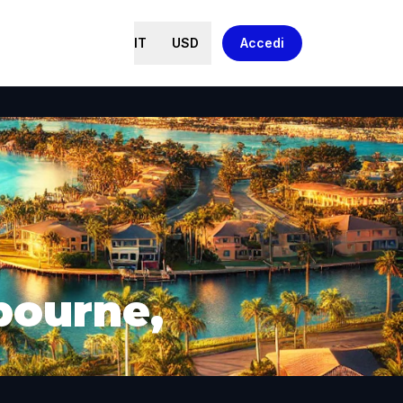
IT
USD
Accedi
bourne,