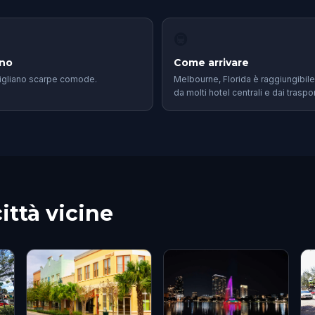
🚇
eno
Come arrivare
igliano scarpe comode.
Melbourne, Florida è raggiungibile
da molti hotel centrali e dai traspor
ittà vicine