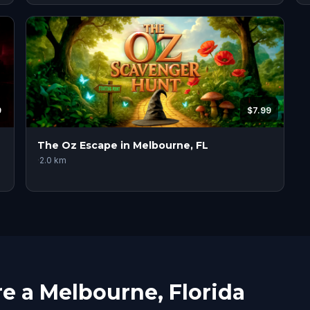
9
$7.99
The Oz Escape in Melbourne, FL
·
2.0
km
e a Melbourne, Florida