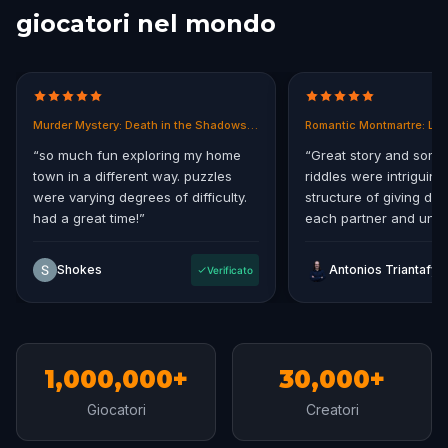
giocatori nel mondo
Murder Mystery: Death in the Shadows in East End, Melbourne
Romantic Montmartre: Los
“
so much fun exploring my home
“
Great story and some
town in a different way. puzzles
riddles were intriguing.
were varying degrees of difficulty.
structure of giving diff
had a great time!
”
each partner and uniti
storyline at the end.
”
Shokes
Verificato
1,000,000+
30,000+
Giocatori
Creatori