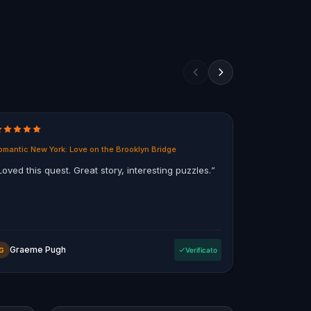
omantic New York: Love on the Brooklyn Bridge
Ghosts of Mel
Loved this quest. Great story, interesting puzzles.
”
“
Fun way to
the city, so
a bit of grizz
Graeme Pugh
OompaL
G
Verificato
O