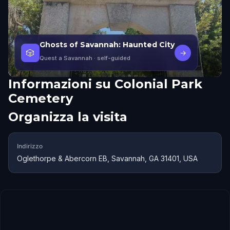
Ghosts of Savannah: Haunted City
🎲
→
Quest a Savannah
· self-guided
Informazioni su
Colonial Park
Cemetery
Organizza la visita
Indirizzo
Oglethorpe & Abercorn EB, Savannah, GA 31401, USA