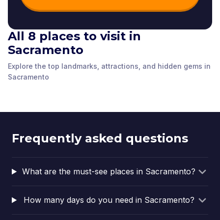
All 8 places to visit in
Sacramento
Subtile by Federico
The Crocker Art
State Capitol Park
Díaz
Museum
World Peace Rose
Sacramento History
The California Museum
The Stanford Mansion
Explore the top landmarks, attractions, and hidden gems in
Sacramento
,
United
Sacramento
,
United
Garden
Museum
Sacramento
,
United
Sacramento
,
United
Delta King Theater
Pony Express Statue
Sacramento
Sacramento
,
United
Sacramento
,
United
States of America
States of America
Sacramento
,
United
Sacramento
,
United
States of America
States of America
States of America
States of America
States of America
States of America
Frequently asked questions
What are the must-see places in Sacramento?
How many days do you need in Sacramento?