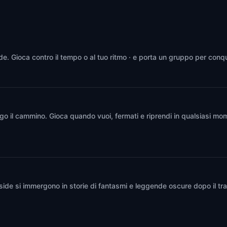
ide
,
United States of America
Riverside
,
United States of America
ide. Gioca contro il tempo o al tuo ritmo · e porta un gruppo per conqu
go il cammino. Gioca quando vuoi, fermati e riprendi in qualsiasi mom
erside si immergono in storie di fantasmi e leggende oscure dopo il t