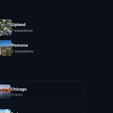
Upland
1
esperienze
Pomona
2
esperienze
Chicago
22 quest