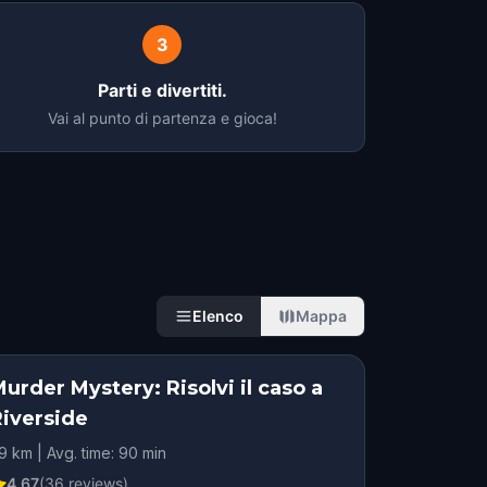
3
Parti e divertiti.
Vai al punto di partenza e gioca!
Elenco
Mappa
urder Mystery: Risolvi il caso a
Riverside
.9 km | Avg. time: 90 min
4.67
(
36
reviews)