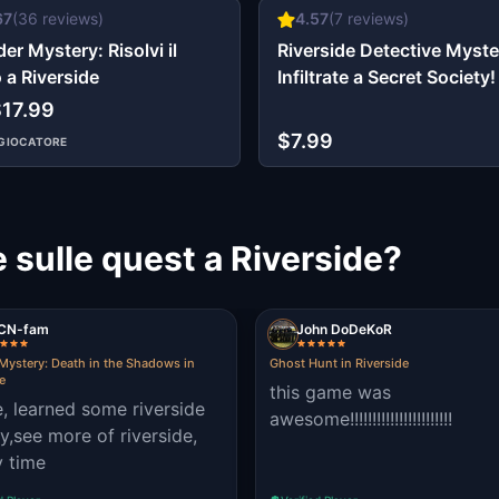
67
(
36
reviews)
4.57
(
7
reviews)
er Mystery: Risolvi il
Riverside Detective Myste
 a Riverside
Infiltrate a Secret Society!
$17.99
$7.99
GIOCATORE
 sulle quest a Riverside?
CN-fam
John DoDeKoR
Mystery: Death in the Shadows in
Ghost Hunt in Riverside
e
this game was
e, learned some riverside
awesome!!!!!!!!!!!!!!!!!!!!!!!
ry,see more of riverside,
y time