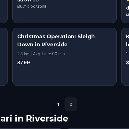
MULTIGIOCATORE
d
M
Christmas Operation: Sleigh
K
Down in Riverside
l
2.3 km | Avg. time: 90 min
1
$7.99
$
1
2
ari in
Riverside