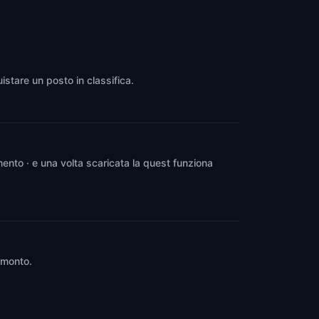
Riverside
,
United States of America
istare un posto in classifica.
ento · e una volta scaricata la quest funziona
ramonto.