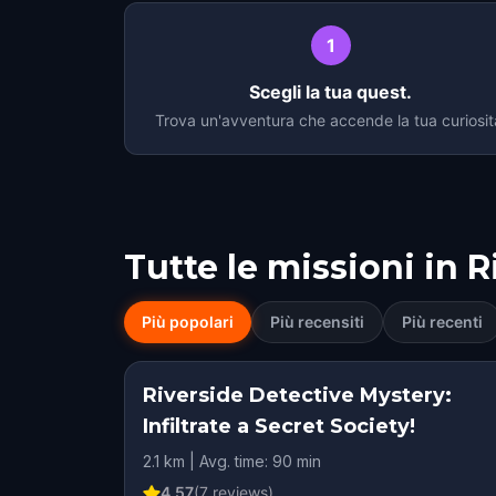
1
Scegli la tua quest.
Trova un'avventura che accende la tua curiosit
Tutte le missioni in
R
Più popolari
Più recensiti
Più recenti
Riverside Detective Mystery:
Infiltrate a Secret Society!
2.1 km | Avg. time: 90 min
4.57
(
7
reviews)