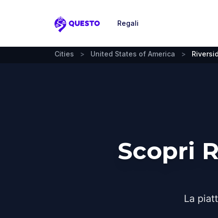
Regali
Questo
Cities
>
United States of America
>
Riversi
Scopri 
La piat