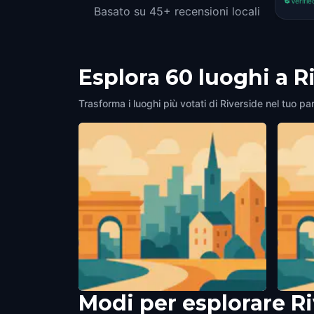
Verifie
Basato su 45+ recensioni locali
Esplora 60 luoghi a R
Trasforma i luoghi più votati di Riverside nel tuo pa
Modi per esplorare R
Public Art "Thin Cube With Sphere"
Civic