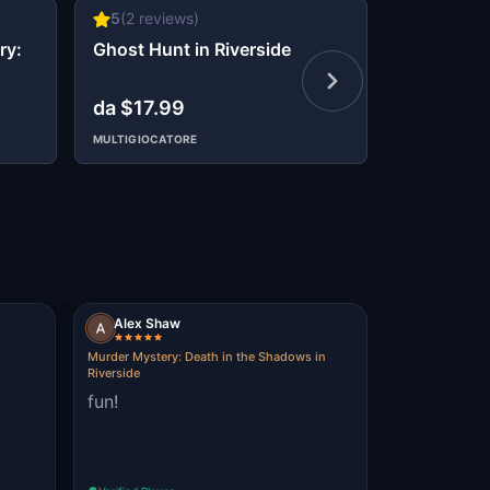
5
(
2
reviews)
No ratings 
ry:
Ghost Hunt in Riverside
Christmas
Down in R
da $17.99
$7.99
MULTIGIOCATORE
Alex Shaw
Murder Mystery: Death in the Shadows in
Riverside
fun!