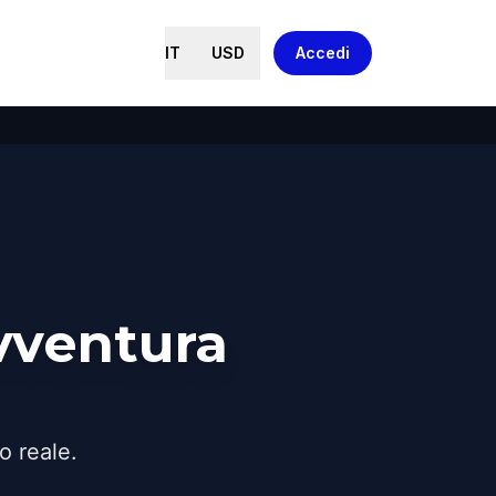
IT
USD
Accedi
vventura
o reale.