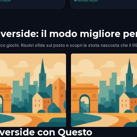
d Player
Verified Player
iverside: il modo migliore pe
rco giochi. Risolvi sfide sul posto e scopri la storia nascosta che il 9
iverside con Questo
 Clock Tower
Chinese Pavilion