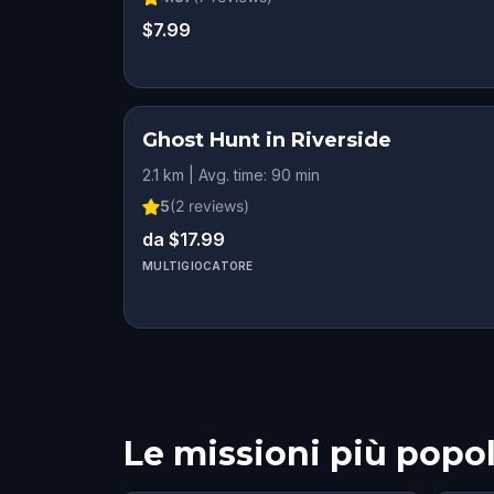
$7.99
Ghost Hunt in Riverside
2.1 km | Avg. time: 90 min
5
(
2
reviews)
da $17.99
MULTIGIOCATORE
Le missioni più popol