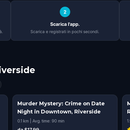
2
Scarica l'app.
à.
Scarica e registrati in pochi secondi.
iverside
Murder Mystery: Crime on Date
M
Night in Downtown, Riverside
0.1 km | Avg. time: 90 min
1
da $17.99