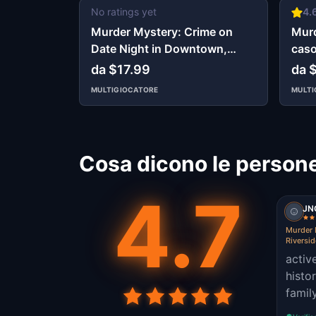
No ratings yet
4.
Murder Mystery: Crime on
Murd
Date Night in Downtown,
caso
Riverside
da $17.99
da 
MULTIGIOCATORE
MULTI
Cosa dicono le persone
4.7
JN
Murder 
Riversid
activ
histo
famil