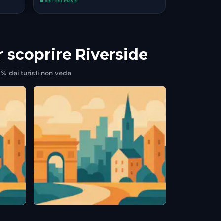
Verified Player
r scoprire Riverside
9% dei turisti non vede
Public Art "Seth Thomas Clock"