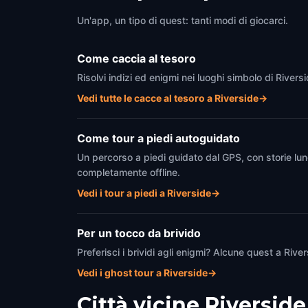
Riverside
,
United States of America
Rivers
Un'app, un tipo di quest: tanti modi di giocarci.
Come caccia al tesoro
Risolvi indizi ed enigmi nei luoghi simbolo di Rivers
Vedi tutte le cacce al tesoro a Riverside
→
Come tour a piedi autoguidato
Un percorso a piedi guidato dal GPS, con storie lun
completamente offline.
Vedi i tour a piedi a Riverside
→
Per un tocco da brivido
Preferisci i brividi agli enigmi? Alcune quest a Riv
Vedi i ghost tour a Riverside
→
Città vicine
Riverside