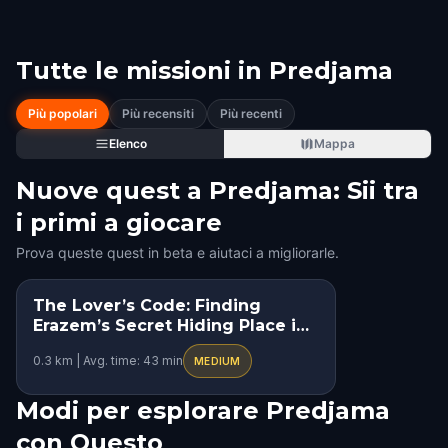
Tutte le missioni in
Predjama
Più popolari
Più recensiti
Più recenti
Elenco
Mappa
Nuove quest a Predjama: Sii tra
i primi a giocare
Prova queste quest in beta e aiutaci a migliorarle.
The Lover’s Code: Finding
Erazem’s Secret Hiding Place in
Predjama
0.3 km | Avg. time: 43 min
MEDIUM
Modi per esplorare Predjama
con Questo