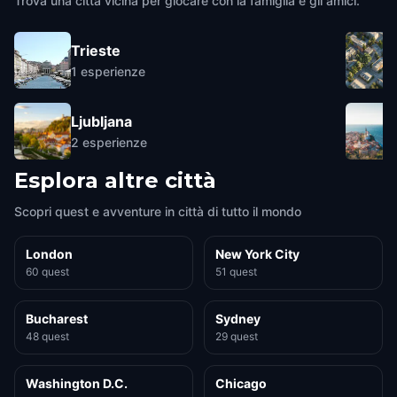
Trova una città vicina per giocare con la famiglia e gli amici.
Trieste
1
esperienze
Ljubljana
2
esperienze
Esplora altre città
Scopri quest e avventure in città di tutto il mondo
London
New York City
60 quest
51 quest
Bucharest
Sydney
48 quest
29 quest
Washington D.C.
Chicago