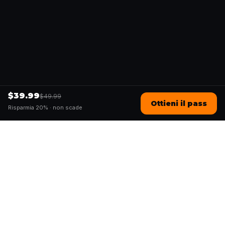
$39.99
$49.99
Ottieni il pass
Risparmia 20% ·
non scade
Questo
In un mondo sempre più digitale,