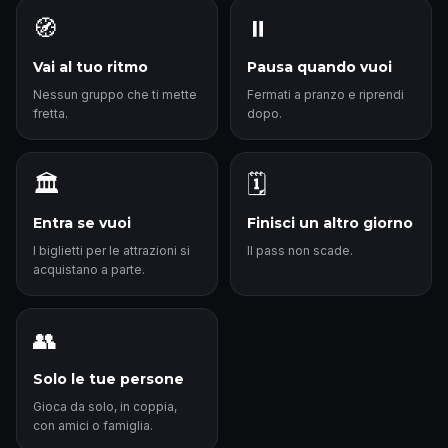
🧭
⏸️
Vai al tuo ritmo
Pausa quando vuoi
Nessun gruppo che ti mette
Fermati a pranzo e riprendi
fretta.
dopo.
🏛️
🗓️
Entra se vuoi
Finisci un altro giorno
I biglietti per le attrazioni si
Il pass non scade.
acquistano a parte.
👥
Solo le tue persone
Gioca da solo, in coppia,
con amici o famiglia.