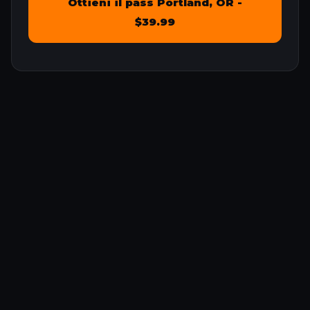
Ottieni il pass Portland, OR -
$39.99