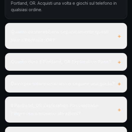
Portland, OR. Acquisti una volta e giochi sul telefono in
qualsiasi ordine.
Quanto costerebbero separatamente questi
+
tour a Portland, OR?
+
Quanto dura il Portland, OR Exploration Pass?
+
Devo prenotare un orario o seguire una guida?
Il Portland, OR Exploration Pass include
+
l'ingresso a musei o attrazioni?