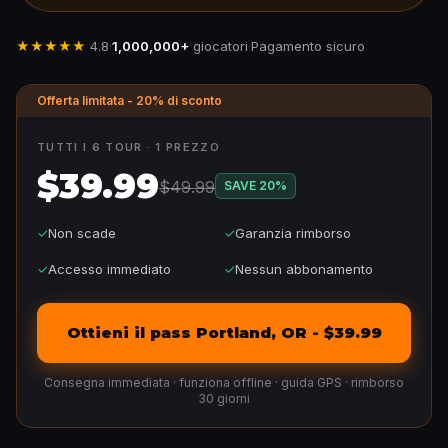
★★★★★
4.8
·
1,000,000+
giocatori
·
Pagamento sicuro
Offerta limitata - 20% di sconto
TUTTI I 6 TOUR · 1 PREZZO
$39.99
$49.99
SAVE
20
%
✓
Non scade
✓
Garanzia rimborso
✓
Accesso immediato
✓
Nessun abbonamento
Ottieni il pass Portland, OR - $39.99
Consegna immediata · funziona offline · guida GPS · rimborso
30 giorni