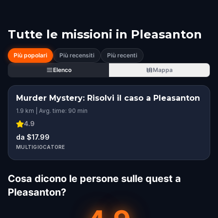
Tutte le missioni in
Pleasanton
Più popolari
Più recensiti
Più recenti
Elenco
Mappa
Murder Mystery: Risolvi il caso a Pleasanton
1.9 km | Avg. time: 90 min
4.9
da $17.99
MULTIGIOCATORE
Cosa dicono le persone sulle quest a
Pleasanton?