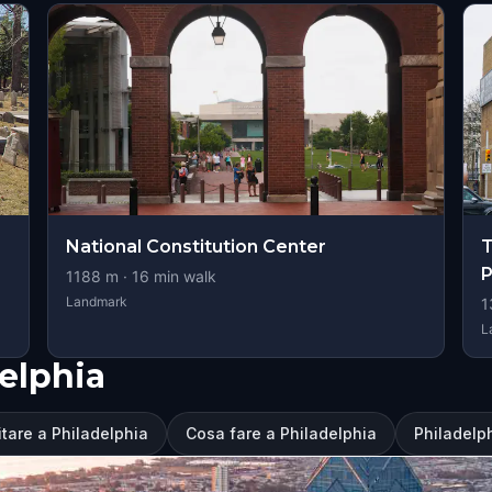
National Constitution Center
T
P
1188
m ·
16
min walk
Landmark
1
L
delphia
itare a Philadelphia
Cosa fare a Philadelphia
Philadelp