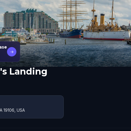
Case
→
's Landing
PA 19106, USA