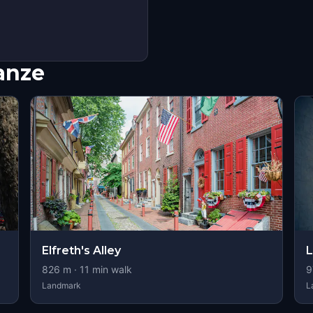
nanze
Elfreth's Alley
L
826
m ·
11
min walk
9
Landmark
L