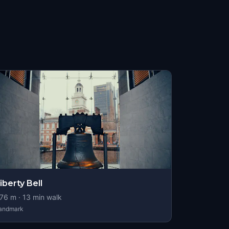
iberty Bell
76
m ·
13
min walk
andmark