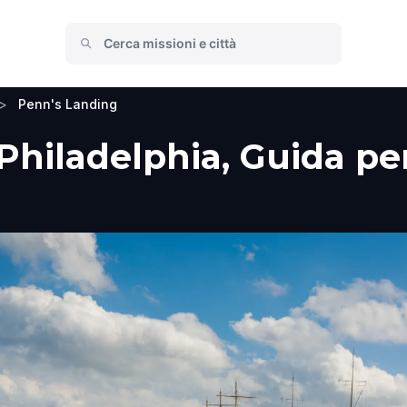
>
Penn's Landing
hiladelphia, Guida per 