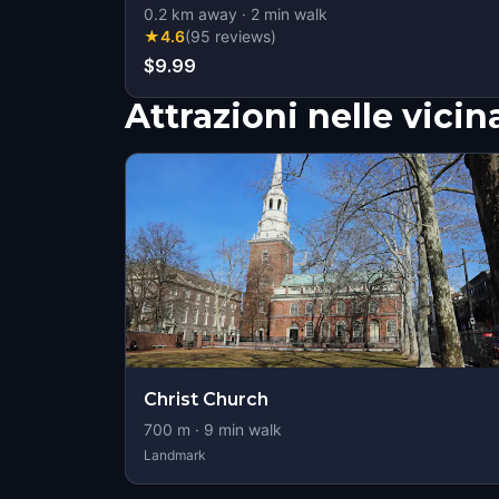
0.2
km away
·
2
min walk
★
4.6
(
95
reviews
)
$9.99
Attrazioni nelle vici
Christ Church
700
m ·
9
min walk
Landmark