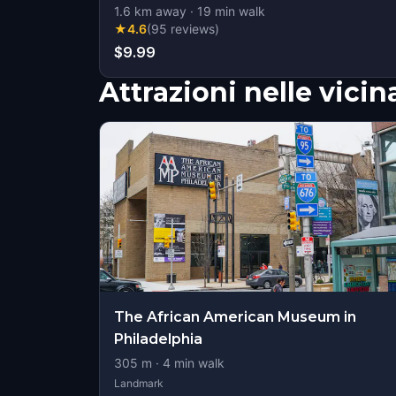
1.6
km away
·
19
min walk
★
4.6
(
95
reviews
)
$9.99
Attrazioni nelle vici
The African American Museum in
Philadelphia
305
m ·
4
min walk
Landmark