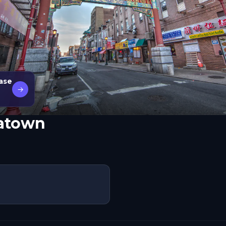
Case
→
atown