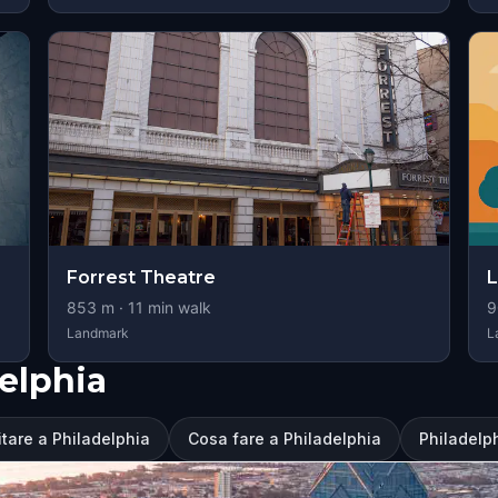
Forrest Theatre
L
853
m ·
11
min walk
9
Landmark
L
delphia
itare a Philadelphia
Cosa fare a Philadelphia
Philadelp