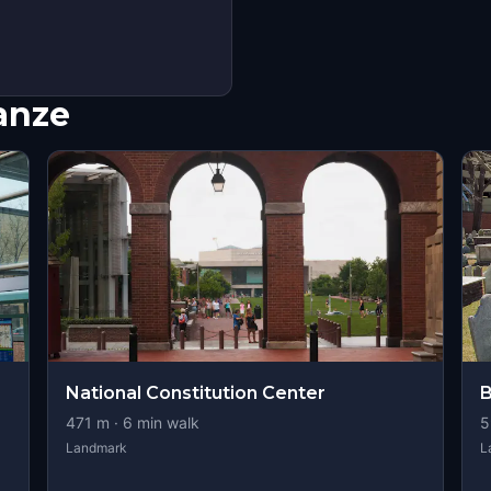
nanze
National Constitution Center
B
471
m ·
6
min walk
5
Landmark
L