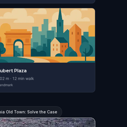
ubert Plaza
02
m ·
12
min walk
andmark
hia Old Town: Solve the Case