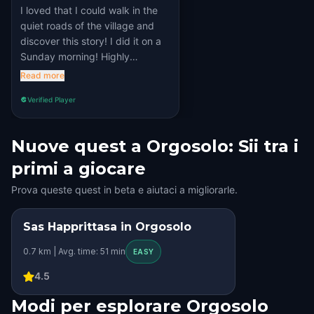
I loved that I could walk in the
quiet roads of the village and
discover this story! I did it on a
Sunday morning! Highly
recommend it because of the
Read more
clear and easy directions and
Verified Player
questions of the game!
Nuove quest a Orgosolo: Sii tra i
primi a giocare
Prova queste quest in beta e aiutaci a migliorarle.
Sas Happrittasa in Orgosolo
STEP INTO THE STORY
0.7 km | Avg. time: 51 min
HIDDEN HISTORY
EASY
4.5
Modi per esplorare Orgosolo