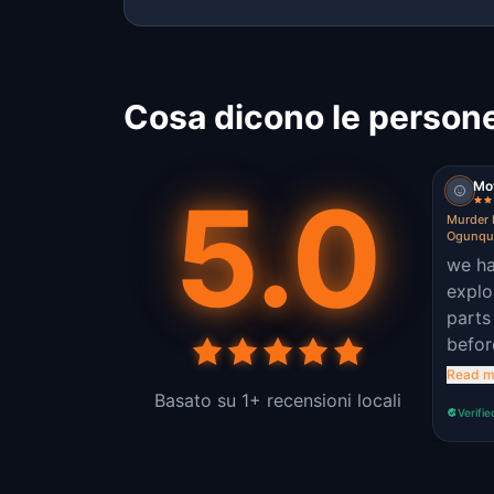
Cosa dicono le persone
Mo
5.0
Murder 
Ogunqu
we ha
explo
parts
befor
Read m
Basato su 1+ recensioni locali
Verifie