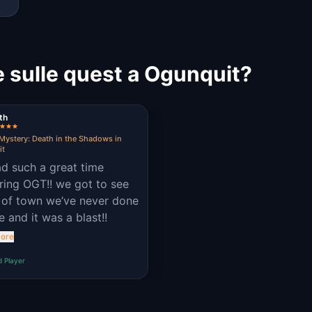
 sulle quest a Ogunquit?
th
Mystery: Death in the Shadows in
it
d such a great time
ring OGT!! we got to see
 of town we’ve never done
e and it was a blast!!
ore
d Player