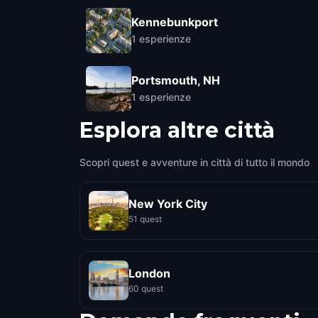
Kennebunkport
1
esperienze
Portsmouth, NH
1
esperienze
Esplora altre città
Scopri quest e avventure in città di tutto il mondo
New York City
51 quest
London
60 quest