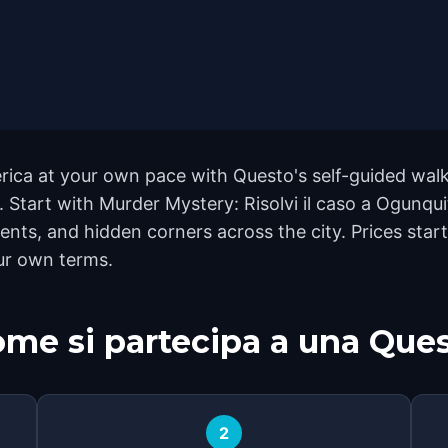
rica at your own pace with Questo's self-guided wal
d. Start with Murder Mystery: Risolvi il caso a Ogunqu
ts, and hidden corners across the city. Prices start
ur own terms.
me si partecipa a una Que
2