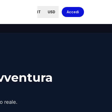
IT
USD
Accedi
vventura
o reale.