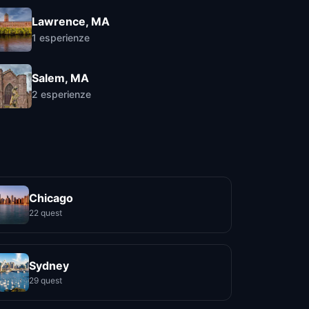
Lawrence, MA
1
esperienze
Salem, MA
2
esperienze
Chicago
22 quest
Sydney
29 quest