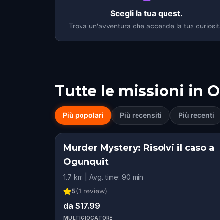
Scegli la tua quest.
Trova un'avventura che accende la tua curiosit
Tutte le missioni in
O
Più popolari
Più recensiti
Più recenti
Murder Mystery: Risolvi il caso a
Ogunquit
1.7 km | Avg. time: 90 min
5
(
1
review)
da $17.99
MULTIGIOCATORE