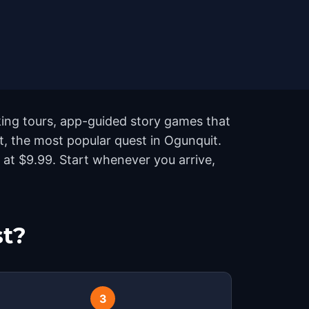
king tours, app-guided story games that
it, the most popular quest in Ogunquit.
 at $9.99. Start whenever you arrive,
st?
3