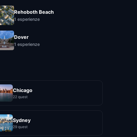
Rehoboth Beach
1
esperienze
Dover
1
esperienze
Chicago
22 quest
Sydney
29 quest