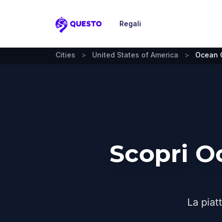
Regali
Questo
Cities
>
United States of America
>
Ocean C
Scopri O
La piat