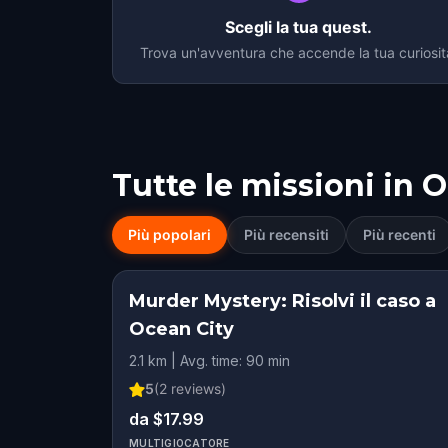
Scegli la tua quest.
Trova un'avventura che accende la tua curiosit
Tutte le missioni in
O
Più popolari
Più recensiti
Più recenti
Murder Mystery: Risolvi il caso a
Ocean City
2.1 km | Avg. time: 90 min
5
(
2
reviews)
da $17.99
MULTIGIOCATORE