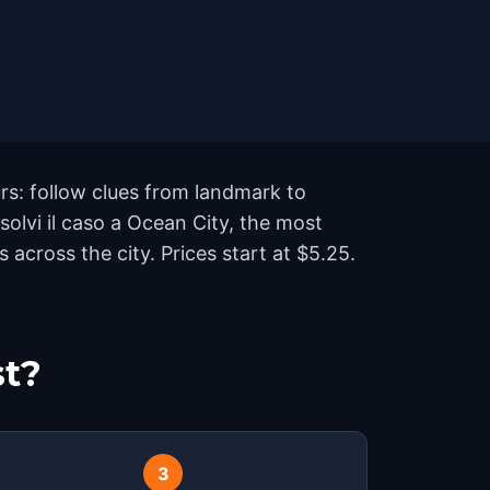
rs: follow clues from landmark to
olvi il caso a Ocean City, the most
cross the city. Prices start at $5.25.
st?
3