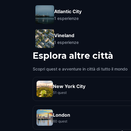
Atlantic City
1
esperienze
Vineland
1
esperienze
Esplora altre città
Scopri quest e avventure in città di tutto il mondo
New York City
51 quest
London
60 quest