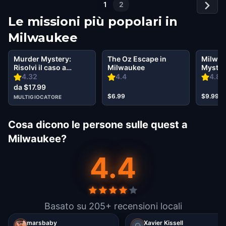
1
2
Le missioni più popolari in
Milwaukee
Murder Mystery:
The Oz Escape in
Milwau
Risolvi il caso a
Milwaukee
Mystery
Downer Woods
Secret 
4.32
4.4
4.82
Milwaukee
da $17.99
$6.99
$9.99
MULTIGIOCATORE
Cosa dicono le persone sulle quest a
Milwaukee?
4.4
Basato su 205+ recensioni locali
marsbaby
Xavier Kissell