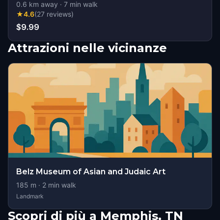
0.6
km away
·
7
min walk
★
4.6
(
27
reviews
)
$9.99
Attrazioni nelle vicinanze
Belz Museum of Asian and Judaic Art
185
m ·
2
min walk
Landmark
Scopri di più a Memphis, TN