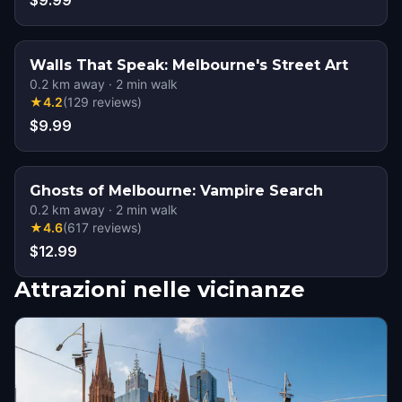
$9.99
Walls That Speak: Melbourne's Street Art
0.2
km away
·
2
min walk
★
4.2
(
129
reviews
)
$9.99
Ghosts of Melbourne: Vampire Search
0.2
km away
·
2
min walk
★
4.6
(
617
reviews
)
$12.99
Attrazioni nelle vicinanze