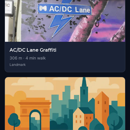
AC/DC Lane Graffiti
306
m ·
4
min walk
Landmark