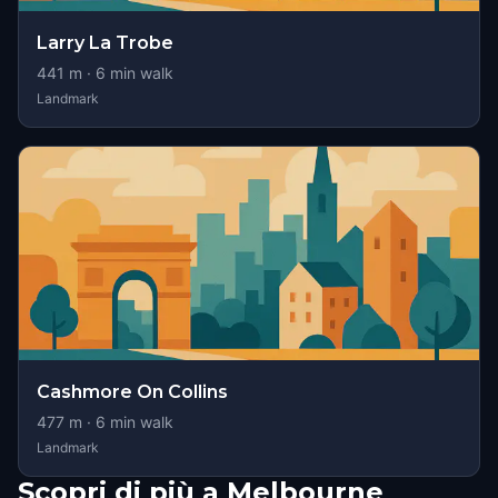
Larry La Trobe
441
m ·
6
min walk
Landmark
Cashmore On Collins
477
m ·
6
min walk
Landmark
Scopri di più a Melbourne