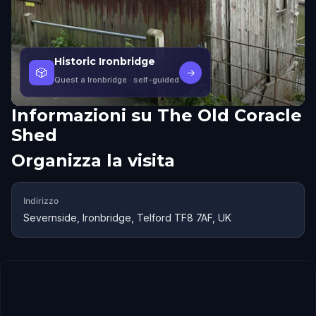
Historic Ironbridge
🎲
→
Quest a Ironbridge
· self-guided
Informazioni su
The Old Coracle
Shed
Organizza la visita
Indirizzo
Severnside, Ironbridge, Telford TF8 7AF, UK