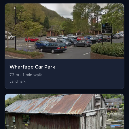
Wharfage Car Park
73
m ·
1
min walk
Landmark