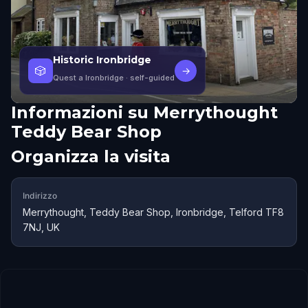
Historic Ironbridge
🎲
→
Quest a Ironbridge
· self-guided
Informazioni su
Merrythought
Teddy Bear Shop
Organizza la visita
Indirizzo
Merrythought, Teddy Bear Shop, Ironbridge, Telford TF8
7NJ, UK