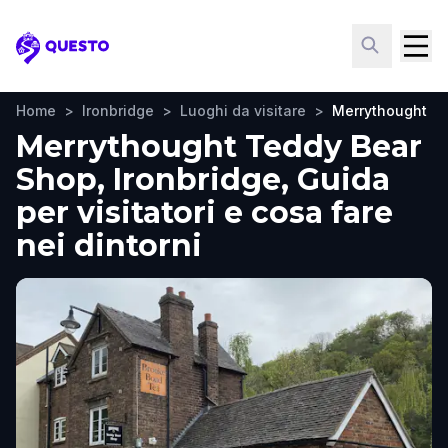
Questo
Home
>
Ironbridge
>
Luoghi da visitare
>
Merrythought T
Merrythought Teddy Bear
Shop, Ironbridge, Guida
per visitatori e cosa fare
nei dintorni