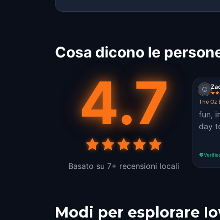
Cosa dicono le persone
4.7
Za
The Oz 
fun, 
day t
Verifie
Basato su 7+ recensioni locali
Modi per esplorare I