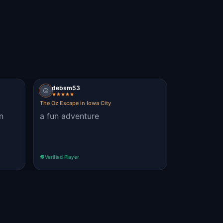
debsm53
The Oz Escape in Iowa City
n
a fun adventure
Verified Player