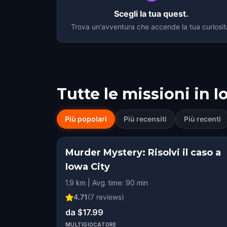
Scegli la tua quest.
Trova un'avventura che accende la tua curiosit
Tutte le missioni in
I
Più popolari
Più recensiti
Più recenti
Murder Mystery: Risolvi il caso a
Iowa City
1.9 km | Avg. time: 90 min
4.71
(
7
reviews)
da $17.99
MULTIGIOCATORE