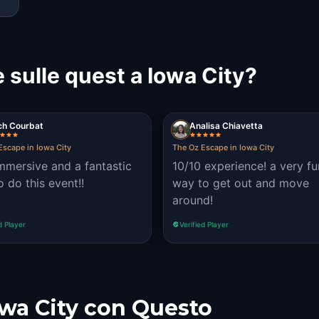
 sulle quest a Iowa City?
ch Courbat
Analisa Chiavetta
Escape in Iowa City
The Oz Escape in Iowa City
immersive and a fantastic
10/10 experience! a very fu
o do this event!!
way to get out and move
around!
d Player
Verified Player
owa City con Questo