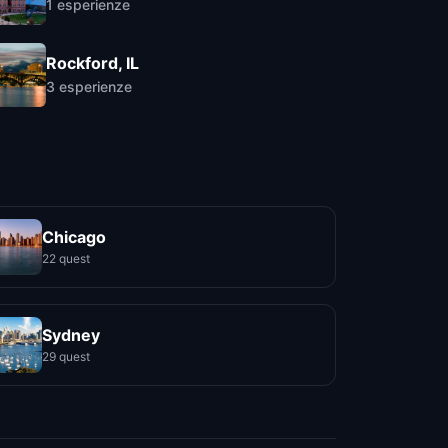
1
esperienze
Rockford, IL
3
esperienze
Chicago
22 quest
Sydney
29 quest