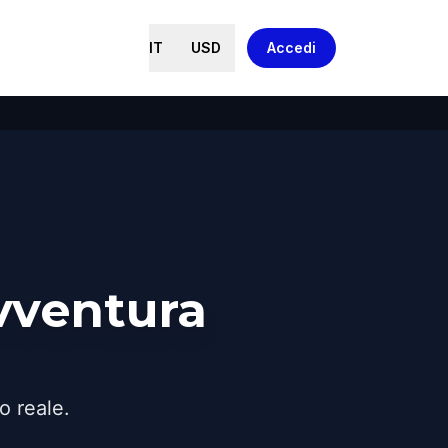
IT
USD
Accedi
vventura
o reale.