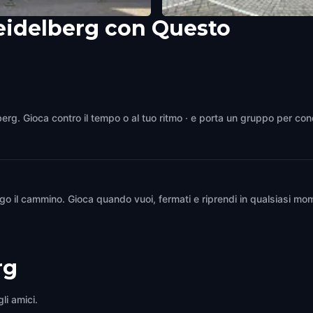
eidelberg con Questo
tenkirche, Heidelberg
Kornmarkt, Heidelberg
berg
,
Germany
Heidelberg
,
Germany
lberg. Gioca contro il tempo o al tuo ritmo · e porta un gruppo per con
go il cammino. Gioca quando vuoi, fermati e riprendi in qualsiasi mom
rg
li amici.