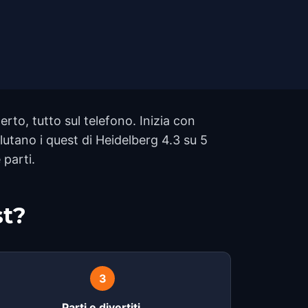
o, tutto sul telefono. Inizia con
lutano i quest di Heidelberg 4.3 su 5
 parti.
st?
3
Parti e divertiti.