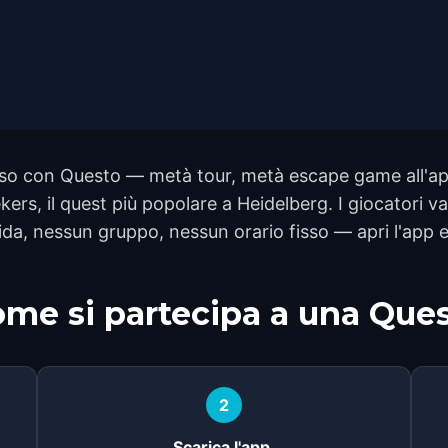
o con Questo — metà tour, metà escape game all'apert
ers, il quest più popolare a Heidelberg. I giocatori va
da, nessun gruppo, nessun orario fisso — apri l'app e
me si partecipa a una Que
2
Scarica l'app.