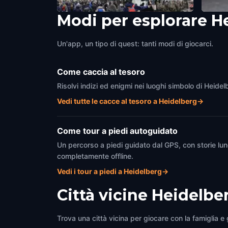
Modi per esplorare H
Heiliggeistkirche, Hedelberg
Jesui
Heidelberg
,
Germany
Heidel
Un'app, un tipo di quest: tanti modi di giocarci.
Come caccia al tesoro
Risolvi indizi ed enigmi nei luoghi simbolo di Heide
Vedi tutte le cacce al tesoro a Heidelberg
→
Come tour a piedi autoguidato
Un percorso a piedi guidato dal GPS, con storie lun
completamente offline.
Vedi i tour a piedi a Heidelberg
→
Città vicine
Heidelbe
Trova una città vicina per giocare con la famiglia e g