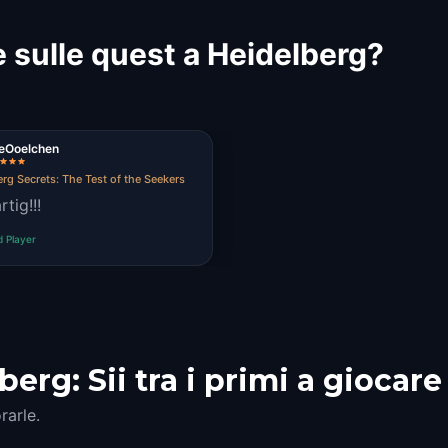
 sulle quest a Heidelberg?
veOoelchen
rg Secrets: The Test of the Seekers
tig!!!
d Player
rg: Sii tra i primi a giocare
rarle.