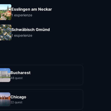
Esslingen am Neckar
1
esperienze
Schwäbisch Gmünd
1
esperienze
Bucharest
48 quest
Chicago
22 quest