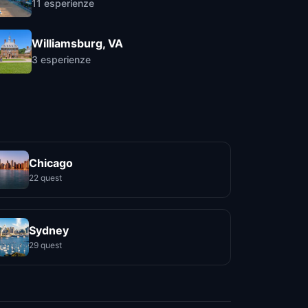
11
esperienze
Williamsburg, VA
3
esperienze
Chicago
22 quest
Sydney
29 quest