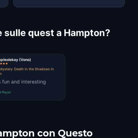
e sulle quest a Hampton?
pleolekay (Vono)
Mystery: Death in the Shadows in
n
s fun and interesting
d Player
Hampton con Questo