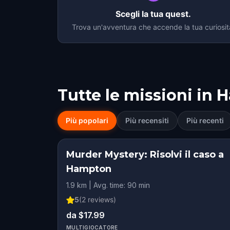
Scegli la tua quest.
Trova un'avventura che accende la tua curiosit
Tutte le missioni in
H
Più popolari
Più recensiti
Più recenti
Murder Mystery: Risolvi il caso a
Hampton
1.9 km | Avg. time: 90 min
5
(
2
reviews)
da $17.99
MULTIGIOCATORE