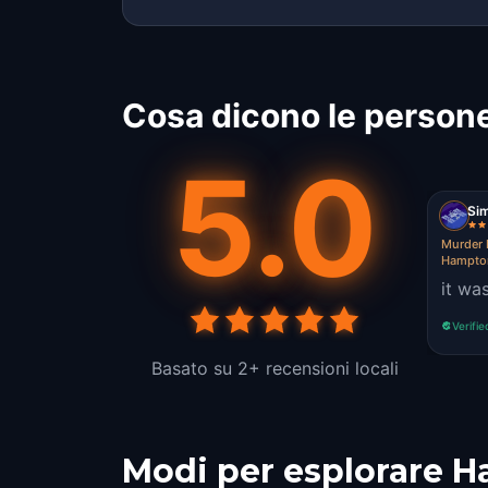
Cosa dicono le person
5.0
Sim
Murder 
Hampto
it wa
Verifie
Basato su 2+ recensioni locali
Modi per esplorare 