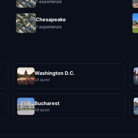
1
esperienze
Chesapeake
1
esperienze
Washington D.C.
24 quest
Bucharest
48 quest