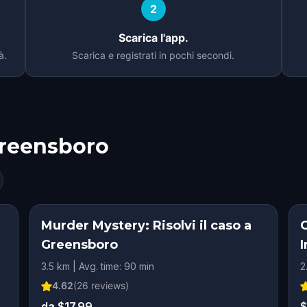
2
Scarica l'app.
à.
Scarica e registrati in pochi secondi.
reensboro
Murder Mystery: Risolvi il caso a
Greensboro
I
3.5 km | Avg. time: 90 min
2
4.62
(
26
reviews)
da $17.99
$