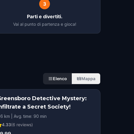
3
Parti e divertiti.
Vai al punto di partenza e gioca!
Elenco
Mappa
Greensboro Detective Mystery:
nfiltrate a Secret Society!
.6 km | Avg. time: 90 min
4.33
(
6
reviews)
9.99