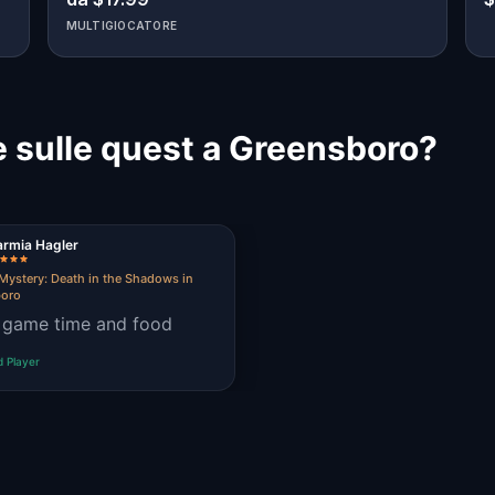
MULTIGIOCATORE
 sulle quest a Greensboro?
armia Hagler
Mystery: Death in the Shadows in
boro
 game time and food
d Player