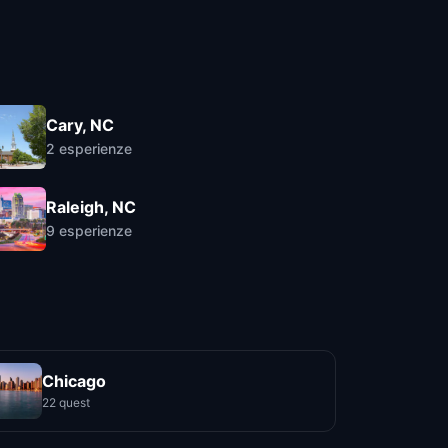
Cary, NC
2
esperienze
Raleigh, NC
9
esperienze
Chicago
22 quest