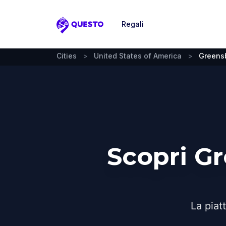
Regali
Questo
Cities
>
United States of America
>
Greens
Scopri G
La piat