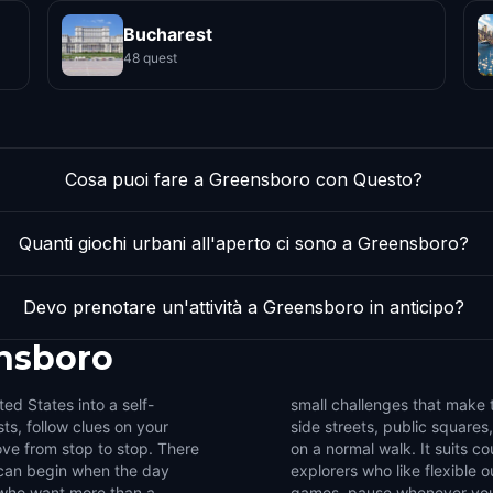
Bucharest
48 quest
Cosa puoi fare a Greensboro con Questo?
Quanti giochi urbani all'aperto ci sono a Greensboro?
Devo prenotare un'attività a Greensboro in anticipo?
nsboro
ed States into a self-
 Use the game to notice
ts, follow clues on your
ails that are easy to miss
ve from stop to stop. There
roups of friends, and solo
u can begin when the day
 a compact set of walking
 who want more than a
nsboro into a walk with