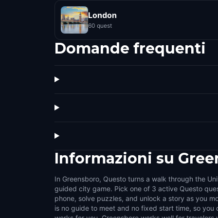
London
60 quest
Domande frequenti
Informazioni su
Gree
In Greensboro, Questo turns a walk through the Unit
small challenges that make the city feel interactive.
guided city game. Pick one of 3 active Questo ques
side streets, public squares, local stories, and the det
phone, solve puzzles, and unlock a story as you mo
on a normal walk. It suits couples, families, g
is no guide to meet and no fixed start time, so yo
explorers who like flexible outdoor activities. Choose
works for you. Greensboro works well for travelers
games, pause whenever you want, and turn time in Gree