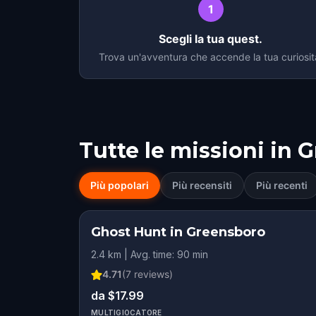
1
Scegli la tua quest.
Trova un'avventura che accende la tua curiosit
Tutte le missioni in
G
Più popolari
Più recensiti
Più recenti
Ghost Hunt in Greensboro
2.4 km | Avg. time: 90 min
4.71
(
7
reviews)
da $17.99
MULTIGIOCATORE