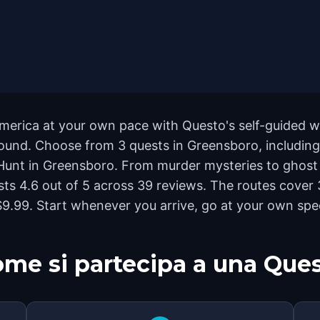
merica at your own pace with Questo's self-guided w
yground. Choose from 3 quests in Greensboro, including
Hunt in Greensboro. From murder mysteries to ghost t
ests 4.6 out of 5 across 39 reviews. The routes cov
t $9.99. Start whenever you arrive, go at your own sp
me si partecipa a una Que