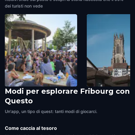
dei turisti non vede
Modi per esplorare Fribourg con
Pl. Georges-Python
St. Nikolaus-Kathedra
Questo
Fribourg
,
Switzerland
Fribourg
,
Switzerland
Un'app, un tipo di quest: tanti modi di giocarci.
Come caccia al tesoro