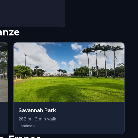
nanze
Savannah Park
262
m ·
3
min walk
Landmark