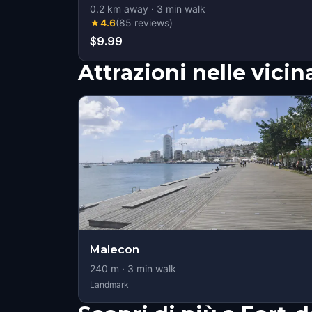
0.2
km away
·
3
min walk
★
4.6
(
85
reviews
)
$9.99
Attrazioni nelle vici
Malecon
240
m ·
3
min walk
Landmark