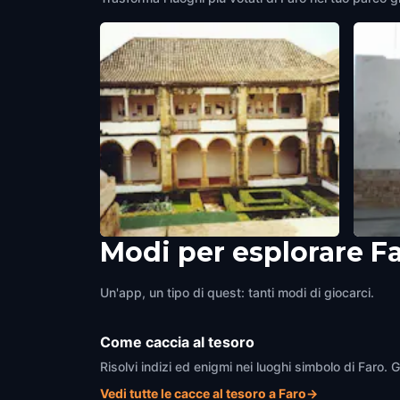
Modi per esplorare F
Municipal Museum of Faro
Arco 
Faro
,
Portugal
Faro
,
P
Un'app, un tipo di quest: tanti modi di giocarci.
Come caccia al tesoro
Risolvi indizi ed enigmi nei luoghi simbolo di Faro. 
Vedi tutte le cacce al tesoro a Faro
→