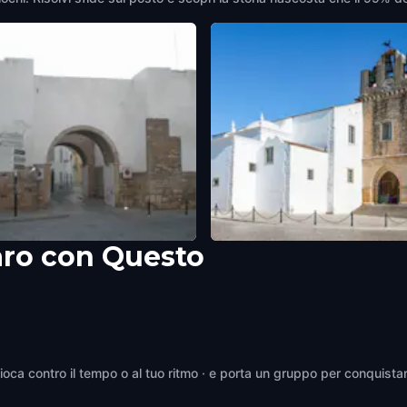
aro con Questo
do Repouso
Santa Maria Cathedral
ortugal
Faro
,
Portugal
Gioca contro il tempo o al tuo ritmo · e porta un gruppo per conquistar