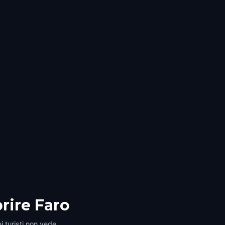
prire Faro
i turisti non vede