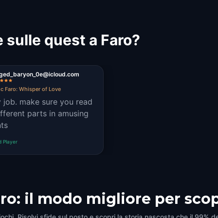
 sulle quest a Faro?
rged_baryon_0e@icloud.com
c Faro: Whisper of Love
y job. make sure you read
ifferent parts in amusing
ts
d Player
aro: il modo migliore per sco
iochi. Risolvi sfide sul posto e scopri la storia nascosta che il 99% de