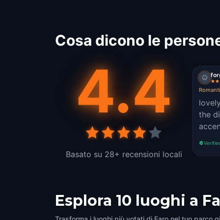
Cosa dicono le persone
4.4
fo
Romanti
lovel
the d
accen
Verifie
Basato su 28+ recensioni locali
Esplora 10 luoghi a F
Trasforma i luoghi più votati di Faro nel tuo parco g