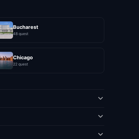
Bucharest
48 quest
Chicago
22 quest