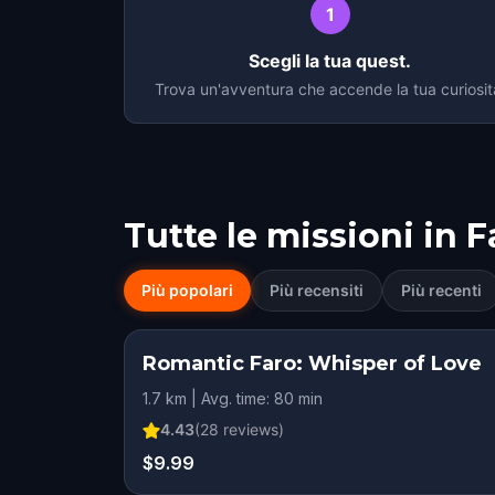
1
Scegli la tua quest.
Trova un'avventura che accende la tua curiosit
Tutte le missioni in
F
Più popolari
Più recensiti
Più recenti
Romantic Faro: Whisper of Love
1.7 km | Avg. time: 80 min
4.43
(
28
reviews)
$9.99