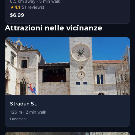
0.5
km away
·
5
min walk
★
4.1
(
51
reviews
)
$6.99
Attrazioni nelle vicinanze
Stradun St.
126
m ·
2
min walk
Landmark