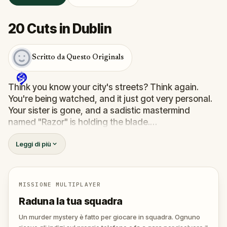
20 Cuts in Dublin
Scritto da Questo Originals
Think you know your city's streets? Think again.
You're being watched, and it just got very personal.
Your sister is gone, and a sadistic mastermind
named "Razor" is holding the blade.
You’re not just taking a walk; you’re a pawn in a
Leggi di più
twisted scavenger hunt where the stakes are life
and death. To find her, you’ll have to save others
first—strangers trapped in Razor’s deadly games.
You’ll need to solve sinister puzzles and help a
MISSIONE MULTIPLAYER
detective trace the killer's location.
Raduna la tua squadra
The clock is ticking, and every wrong move brings
your sister one step closer to her final cut. Do you
Un murder mystery è fatto per giocare in squadra. Ognuno
have the nerves to outsmart a killer, or will you