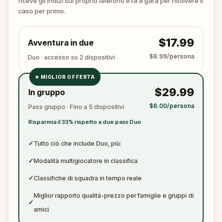
riceve gli indizi sul proprio telefono e fa a gara per risolvere il
become just another notch on his blade?
caso per primo.
$17.99
Avventura in due
$8.99/persona
Duo · accesso su 2 dispositivi
★
MIGLIOR OFFERTA
✓
$29.99
In gruppo
✓
$6.00/persona
Pass gruppo · Fino a 5 dispositivi
✓
Risparmia il 33% rispetto a due pass Duo
✓
✓
Tutto ciò che include Duo, più:
✓
Modalità multigiocatore in classifica
✓
Classifiche di squadra in tempo reale
Miglior rapporto qualità-prezzo per famiglie e gruppi di
✓
amici