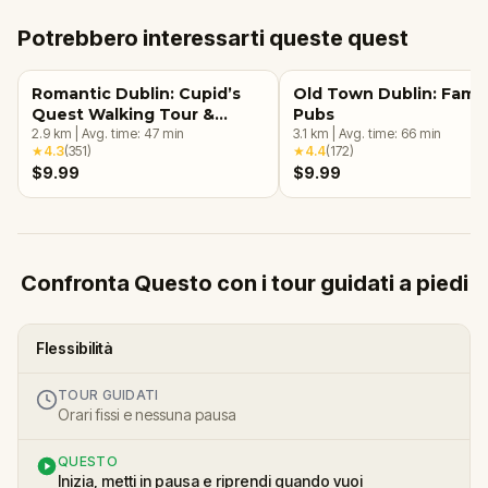
Potrebbero interessarti queste quest
Romantic Dublin: Cupid’s
Old Town Dublin: Famo
Quest Walking Tour &
Pubs
Escape Game
2.9
km
|
Avg. time:
47
min
3.1
km
|
Avg. time:
66
min
★
4.3
(
351
)
★
4.4
(
172
)
$9.99
$9.99
Confronta Questo con i tour guidati a piedi
Flessibilità
TOUR GUIDATI
Orari fissi e nessuna pausa
QUESTO
Inizia, metti in pausa e riprendi quando vuoi