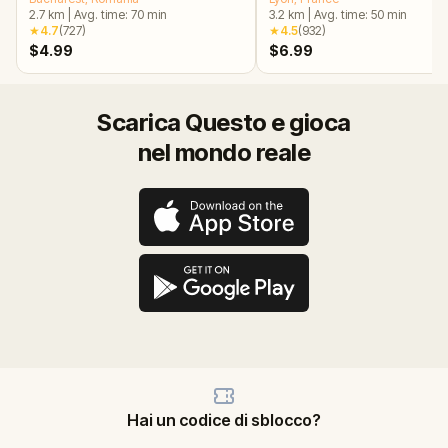
2.7
km
|
Avg. time:
70
min
3.2
km
|
Avg. time:
50
min
★
4.7
(
727
)
★
4.5
(
932
)
$4.99
$6.99
Scarica Questo e gioca
nel mondo reale
Hai un codice di sblocco?