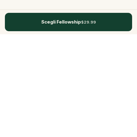
Scegli Fellowship
$29.99
Questo
In un mondo sempre più digitale,
Questo ti riporta a ciò che è reale. Le
nostre quest ti invitano a uscire,
connetterti con le persone e creare
ricordi indimenticabili – una città alla
volta. Ogni esperienza nasce da una