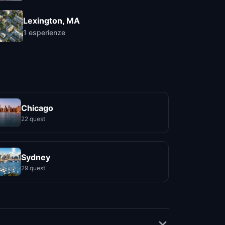
Lexington, MA
1
esperienze
Chicago
22 quest
Sydney
29 quest