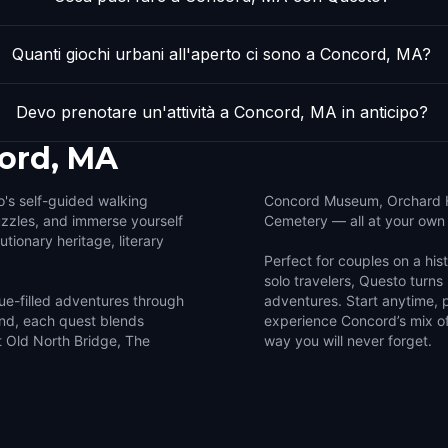
Quanti giochi urbani all'aperto ci sono a Concord, MA?
Devo prenotare un'attività a Concord, MA in anticipo?
ord, MA
o's self-guided walking
Concord Museum, Orchard H
puzzles, and immerse yourself
Cemetery — all at your own 
utionary heritage, literary
Perfect for couples on a histo
solo travelers, Questo turns 
e-filled adventures through
adventures. Start anytime, p
nd, each quest blends
experience Concord’s mix of
it Old North Bridge, The
way you will never forget.