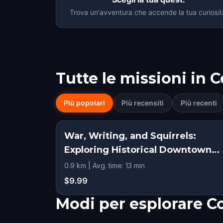
Trova un'avventura che accende la tua curiosit
Tutte le missioni in
C
Più popolari
Più recensiti
Più recenti
War, Writing, and Squirrels:
Exploring Historical Downtown
Concord
0.9 km | Avg. time: 13 min
$9.99
Modi per esplorare 