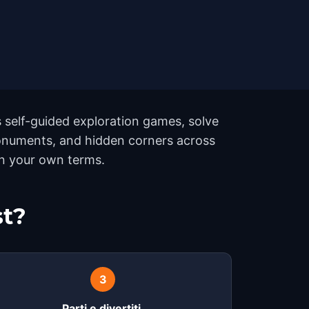
 self-guided exploration games, solve
 monuments, and hidden corners across
 on your own terms.
st?
3
Parti e divertiti.