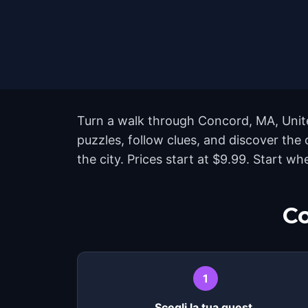
Turn a walk through Concord, MA, Unite
puzzles, follow clues, and discover th
the city. Prices start at $9.99. Start 
Co
1
Scegli la tua quest.