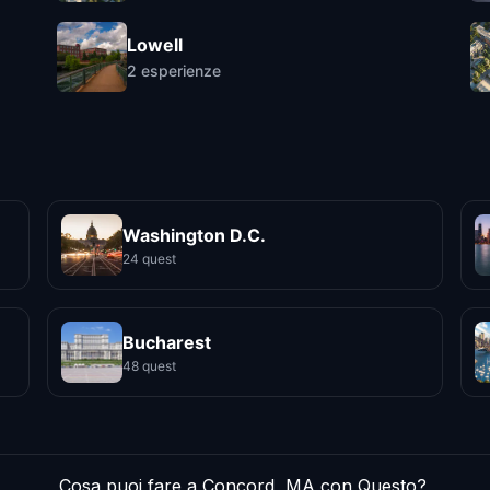
Lowell
2
esperienze
Washington D.C.
24 quest
Bucharest
48 quest
Cosa puoi fare a Concord, MA con Questo?