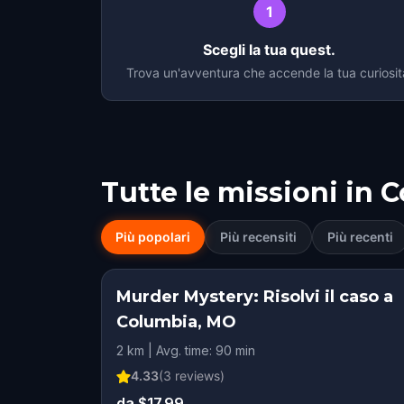
1
Scegli la tua quest.
Trova un'avventura che accende la tua curiosit
Tutte le missioni in
C
Più popolari
Più recensiti
Più recenti
Murder Mystery: Risolvi il caso a
Columbia, MO
2 km | Avg. time: 90 min
4.33
(
3
reviews)
da $17.99