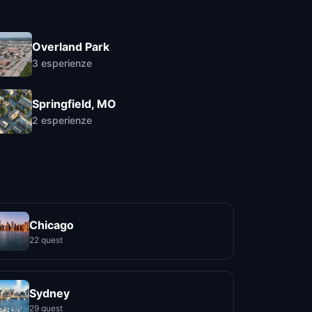
Overland Park
3
esperienze
Springfield, MO
2
esperienze
Chicago
22 quest
Sydney
29 quest