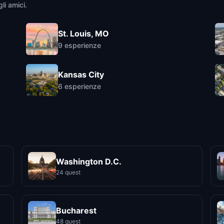
li amici.
St. Louis, MO
9
esperienze
Kansas City
6
esperienze
Washington D.C.
24 quest
Bucharest
48 quest