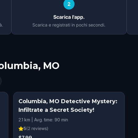
2
Scarica l'app.
à.
Scarica e registrati in pochi secondi.
olumbia, MO
Columbia, MO Detective Mystery:
Infiltrate a Secret Society!
2.1 km | Avg. time: 90 min
5
(
2
reviews)
$7.99