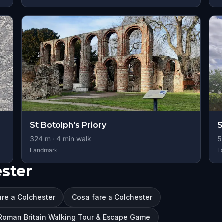
St Botolph's Priory
S
324
m ·
4
min walk
5
Landmark
L
ester
are a Colchester
Cosa fare a Colchester
 Roman Britain Walking Tour & Escape Game