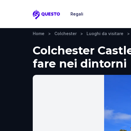
Regali
Questo
Home
>
Colchester
>
Luoghi da visitare
>
Colchester Castle
fare nei dintorni