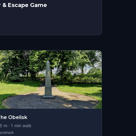
ur & Escape Game
he Obelisk
5
m ·
1
min walk
andmark