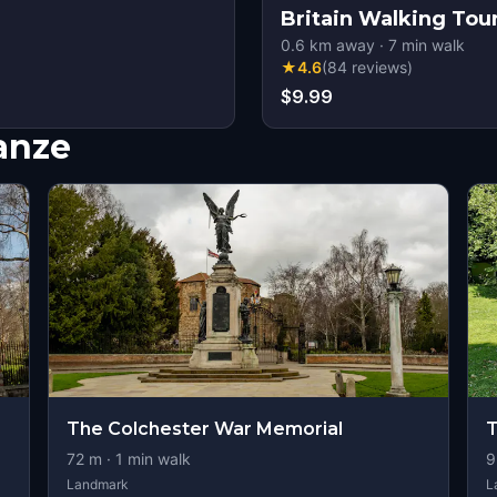
Britain Walking To
0.6
km away
·
7
min walk
★
4.6
(
84
reviews
)
$9.99
nanze
The Colchester War Memorial
T
72
m ·
1
min walk
9
Landmark
L