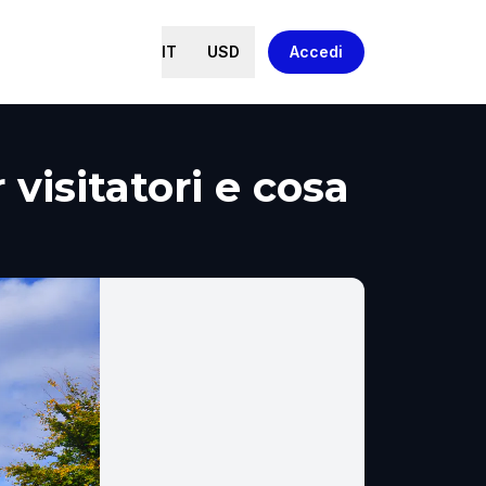
IT
USD
Accedi
visitatori e cosa