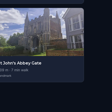
t John's Abbey Gate
09
m ·
7
min walk
andmark