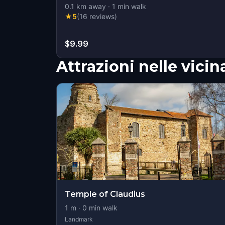
0.1
km away
·
1
min walk
★
5
(
16
reviews
)
$9.99
Attrazioni nelle vici
Temple of Claudius
1
m ·
0
min walk
Landmark