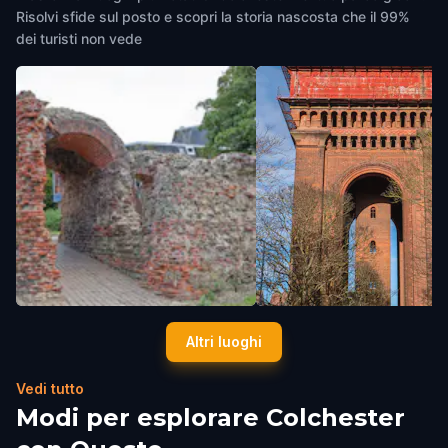
THE FUN NOW.
Risolvi sfide sul posto e scopri la storia nascosta che il 99%
dei turisti non vede
Balkerne Gate
Jumbo Water Tower
Altri luoghi
Colchester
,
United Kingdom
Colchester
,
United Kingdom
Vedi tutto
Modi per esplorare Colchester