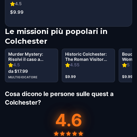
4.5
$9.99
Le missioni più popolari in
Colchester
Murder Mystery:
Historic Colchester:
Boudic
Risolvi il caso a
The Roman Visitor
Women 
Colchester
Walking Tour &
4.5
4.55
5
Escape Game
da $17.99
$9.99
$9.99
MULTIGIOCATORE
Cosa dicono le persone sulle quest a
Colchester?
4.6