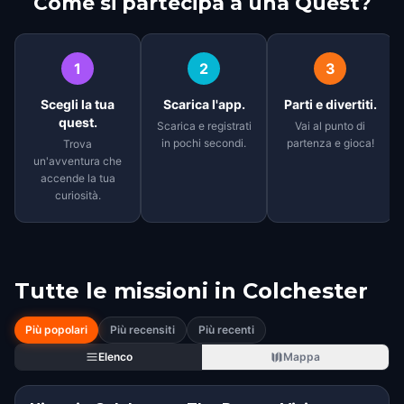
Come si partecipa a una Quest?
1
2
3
Scegli la tua
Scarica l'app.
Parti e divertiti.
quest.
Scarica e registrati
Vai al punto di
in pochi secondi.
partenza e gioca!
Trova
un'avventura che
accende la tua
curiosità.
Tutte le missioni in
Colchester
Più popolari
Più recensiti
Più recenti
Elenco
Mappa