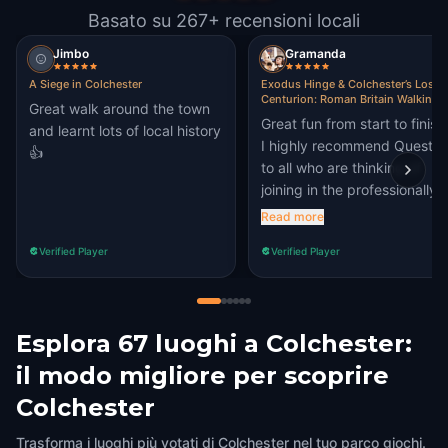
Basato su 267+ recensioni locali
Jimbo
Gramanda
A Siege in Colchester
Exodus Hinge & Colchester’s Lost
Centurion: Roman Britain Walking
Great walk around the town
Tour & Escape Game
Great fun from start to finish
and learnt lots of local history
I highly recommend Questo
👍
to all who are thinking of
joining in the professionally
designed and highly
Read more
successful idea! I felt that m
Verified Player
Verified Player
wife and I have seen
Colchester in a new light an
have been surprised at the
history and culture that is
Esplora 67 luoghi a Colchester:
usually missed by many
people. The riddles and clue
il modo migliore per scoprire
are really well presented an
Colchester
are as only as difficult to
solve as you make it. JOIN 
Trasforma i luoghi più votati di Colchester nel tuo parco giochi.