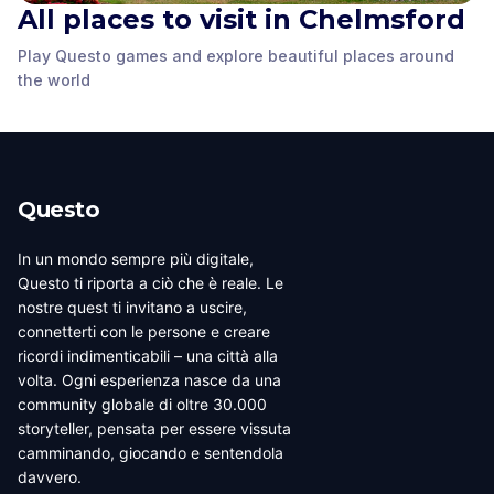
All places to visit in Chelmsford
First Wireless Factory
in the World
Regent Theatre
Stone Bridge
Play Questo games and explore beautiful places around
Chelmsford
,
United
Chelmsford
,
United
Chelmsford
,
United
the world
Kingdom
Kingdom
Kingdom
Questo
In un mondo sempre più digitale,
Questo ti riporta a ciò che è reale. Le
nostre quest ti invitano a uscire,
connetterti con le persone e creare
ricordi indimenticabili – una città alla
volta. Ogni esperienza nasce da una
community globale di oltre 30.000
storyteller, pensata per essere vissuta
camminando, giocando e sentendola
davvero.