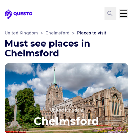
Questo
United Kingdom
>
Chelmsford
>
Places to visit
Must see places in
Chelmsford
United Kingdom
Chelmsford