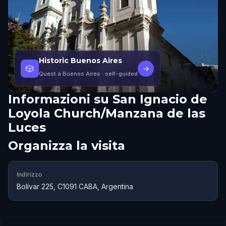
Historic Buenos Aires
🎲
→
Quest a Buenos Aires
· self-guided
Informazioni su
San Ignacio de
Loyola Church/Manzana de las
Luces
Organizza la visita
Indirizzo
Bolívar 225, C1091 CABA, Argentina