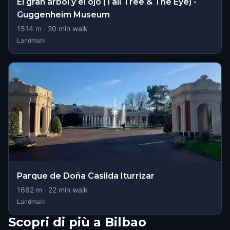
El gran árbol y el ojo (Tall Tree & The Eye) -
Guggenheim Museum
1514
m ·
20
min walk
Landmark
Parque de Doña Casilda Iturrizar
1662
m ·
22
min walk
Landmark
Scopri di più a Bilbao