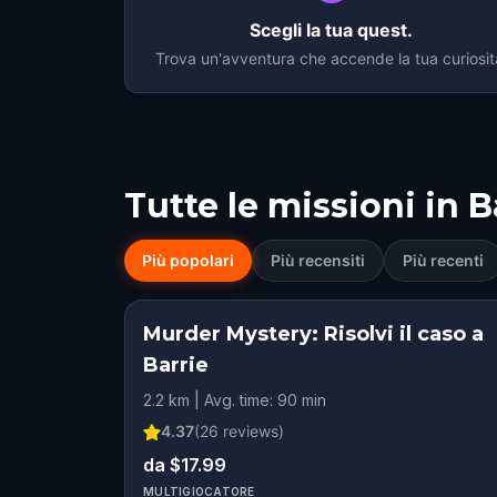
Scegli la tua quest.
Trova un'avventura che accende la tua curiosit
Tutte le missioni in
B
Più popolari
Più recensiti
Più recenti
Murder Mystery: Risolvi il caso a
Barrie
2.2 km | Avg. time: 90 min
4.37
(
26
reviews)
da $17.99
MULTIGIOCATORE