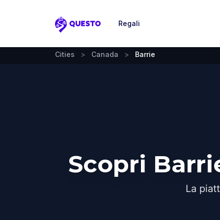
Regali
Questo
Cities
>
Canada
>
Barrie
Scopri Barr
La piat