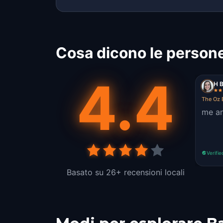
Cosa dicono le persone
4.4
H 
The Oz 
me an
Verifie
Basato su 26+ recensioni locali