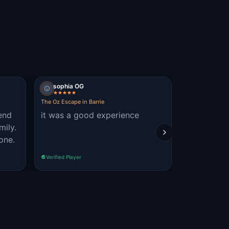
sophia OG
erina
The Oz Escape in Barrie
The Oz Escape i
end
it was a good experience
it was fun
mily.
 one.
Verified Player
Verified Player