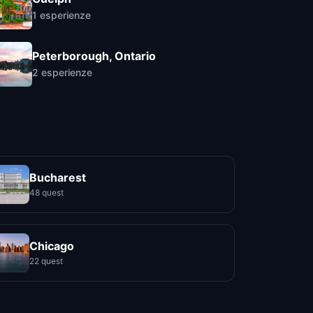
1
esperienze
Peterborough, Ontario
2
esperienze
Bucharest
48 quest
Chicago
22 quest