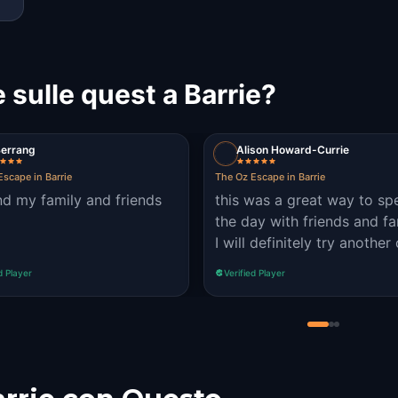
 sulle quest a Barrie?
Berrang
Alison Howard-Currie
Escape in Barrie
The Oz Escape in Barrie
d my family and friends
this was a great way to sp
the day with friends and fa
I will definitely try another
d Player
Verified Player