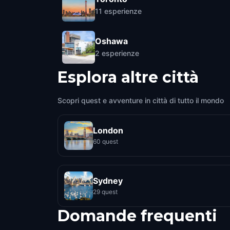
11
esperienze
Oshawa
2
esperienze
Esplora altre città
Scopri quest e avventure in città di tutto il mondo
London
60 quest
Sydney
29 quest
Domande frequenti