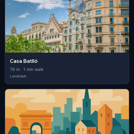
Casa Batlló
76
m ·
1
min walk
Landmark